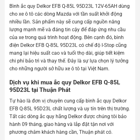
Bình ắc quy Delkor EFB Q-85L 95D23L 12V-65AH dùng
cho xe ô tô các dòng Mazda với tần suất khởi động
nhiều lần. Sản phẩm này sẽ cung cấp nguồn năng
lượng mạnh mẽ và đáng tin cậy để đáp ứng nhu cầu
của xe trong quá trình hoạt động. Bên cạnh đó, bình
điện Delkor EFB Q-85L 95D23L có chế độ I-Stop cũng
mang lại hiệu suất cao và tuổi thọ dài, giúp tiết kiệm
chi phí bảo trì và thay thế. Đây là sự lựa chọn lý tưởng
cho những người sở hữu xe ô tô tại Việt Nam.
Dịch vụ khi mua
ắc quy Delkor EFB Q-85L
95D23L tại Thuận Phát
Tự hào là đơn vị chuyên cung cấp bình ắc quy Delkor
EFB Q-85L 95D23L chất lượng và uy tín trên thị trường.
Tất các dòng ắc quy hãng Delkor được chúng tôi bảo
hành 09 tháng, giao hàng và lắp đặt tận nơi với
phương châm khách hàng cần, Thuận phát có.