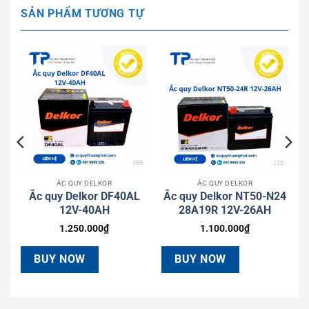
SẢN PHẨM TƯƠNG TỰ
ẮC QUY DELKOR
ẮC QUY DELKOR
Ắc quy Delkor DF40AL
Ắc quy Delkor NT50-N24
12V-40AH
28A19R 12V-26AH
1.250.000
₫
1.100.000
₫
BUY NOW
BUY NOW