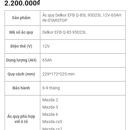
2.200.000
₫
Ắc quy Delkor EFB Q-85L 95D23L 12V-65AH
Sản phẩm
IN-STARSTOP
Delkor EFB Q-85 95D23L
Mã số ắc quy
12V
Điện thế (V)
65Ah
Dung lượng (AH)
229*172*225 mm
Quy cách (mm)
6-9 tháng
Bảo hành
Mazda 2
Mazda 3
Mazda 6
Ắc quy phù hợp
với ô tô
Mazda cx5
Mazda cx7