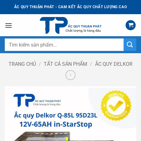
Bỏ
ẮC QUY THUẬN PHÁT - CAM KẾT ẮC QUY CHẤT LƯỢNG CAO
qua
nội
dung
Tìm
kiếm:
TRANG CHỦ
/
TẤT CẢ SẢN PHẨM
/
ẮC QUY DELKOR