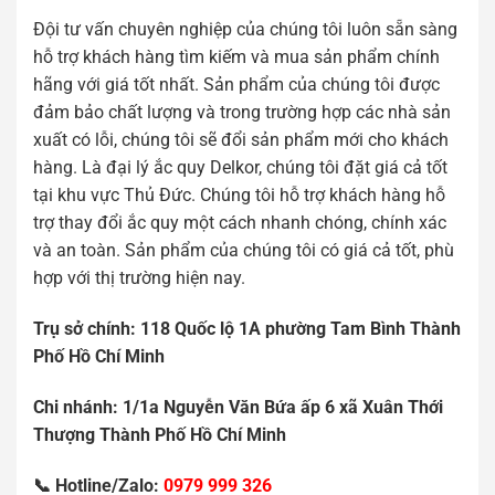
Đội tư vấn chuyên nghiệp của chúng tôi luôn sẵn sàng
hỗ trợ khách hàng tìm kiếm và mua sản phẩm chính
hãng với giá tốt nhất. Sản phẩm của chúng tôi được
đảm bảo chất lượng và trong trường hợp các nhà sản
xuất có lỗi, chúng tôi sẽ đổi sản phẩm mới cho khách
hàng. Là đại lý ắc quy Delkor, chúng tôi đặt giá cả tốt
tại khu vực Thủ Đức. Chúng tôi hỗ trợ khách hàng hỗ
trợ thay đổi ắc quy một cách nhanh chóng, chính xác
và an toàn. Sản phẩm của chúng tôi có giá cả tốt, phù
hợp với thị trường hiện nay.
Tr
ụ
s
ở
chính: 118 Qu
ố
c l
ộ
1A ph
ườ
ng Tam Bình Thành
Ph
ố
H
ồ
Chí Minh
Chi nhánh: 1/1a Nguy
ễ
n V
ă
n B
ứ
a
ấ
p 6 xã Xuân Th
ớ
i
Th
ượ
ng Thành Ph
ố
H
ồ
Chí Minh
📞 Hotline/Zalo:
0979 999 326