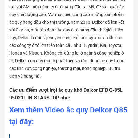
tác với GM, một công ty ô tô hàng đầu tại Mỹ, để sản xuất ắc
quy chất lượng cao. Với mục tiêu cung cấp những sản phẩm
ắc quy hàng đầu cho thị trường, năm 2010, Delkor đã liên kết
với Clarios, một tập đoàn ắc quy ô tô hàng đầu thế giới. Hiện
nay, Delkor là đơn vị chuyên cung cấp ắc quy khô kín khí cho
các công ty ô tô lớn trên toàn cầu như Huyndai, Kia, Toyota,
Honda và Nissan. Không chỉ dừng lại ở ngành công nghiệp ô
tô, Delkor còn đẩy mạnh phát triển và ứng dụng ắc quy trong
các lĩnh vực công nghiệp, thương mại, nông nghiệp, lưu trữ
điện và hàng hải.
Các ưu điểm vượt trội ắc quy khô Delkor EFB Q-85L
95D23L IN-STARSTOP như:
Xem thêm Video ắc quy Delkor Q85
tại đây: