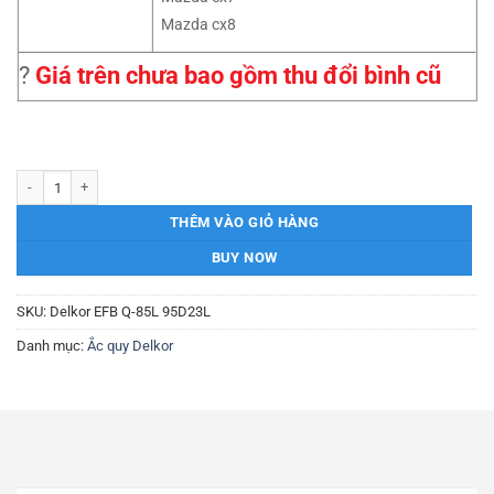
Mazda cx8
?
Giá trên chưa bao gồm thu đổi bình cũ
Ắc quy Delkor EFB Q-85L 95D23L 12V-65AH số lượng
THÊM VÀO GIỎ HÀNG
BUY NOW
SKU:
Delkor EFB Q-85L 95D23L
Danh mục:
Ắc quy Delkor