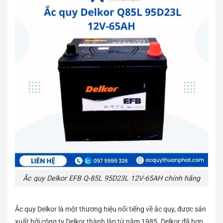
Ắc quy Delkor EFB Q-85L 95D23L 12V-65AH chính hãng
Ắc quy Delkor là một thương hiệu nổi tiếng về ắc quy, được sản
xuất bởi công ty Delkor thành lập từ năm 1985. Delkor đã hợp