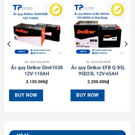
ẮC QUY DELKOR
ẮC QUY DELKOR
8
Ắc quy Delkor Din61038
Ắc quy Delkor EFB Q-85L
12V-110AH
95D23L 12V-65AH
3.150.000
₫
2.200.000
₫
BUY NOW
BUY NOW