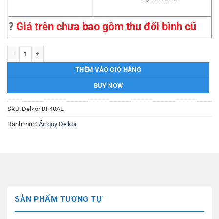
?
Giá trên chưa bao gồm thu đổi bình cũ
Ắc quy Delkor DF40AL 12V-40AH số lượng
THÊM VÀO GIỎ HÀNG
BUY NOW
SKU:
Delkor DF40AL
Danh mục:
Ắc quy Delkor
SẢN PHẨM TƯƠNG TỰ