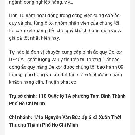
ngành công nghiệp nặng..v.v…
Hơn 10 năm hoạt động trong công việc cung cấp ắc
quy và phụ tùng ô tô, nhóm nhân viên của chúng tôi,
tôi cam kết mang đến cho quý khách hàng dịch vụ và
giá cả tốt nhất hiện nay.
Tự hào là đơn vị chuyên cung cấp bình ắc quy Delkor
DF40AL chất lượng và uy tín trên thị trường. Tất các
dòng ắc quy hãng Delkor được chúng tôi bảo hành 09
tháng, giao hàng và lắp đặt tận nơi với phương châm
khách hàng cần, Thuận phát có.
Tr
ụ
s
ở
chính: 118 Qu
ố
c l
ộ
1A ph
ườ
ng Tam Bình Thành
Ph
ố
H
ồ
Chí Minh
Chi nhánh: 1/1a Nguy
ễ
n V
ă
n B
ứ
a
ấ
p 6 xã Xuân Th
ớ
i
Th
ượ
ng Thành Ph
ố
H
ồ
Chí Minh