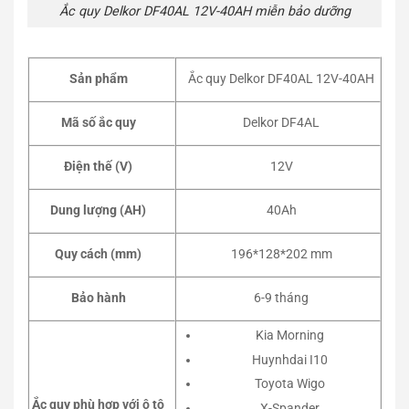
Ắc quy Delkor DF40AL 12V-40AH miễn bảo dưỡng
Sản phẩm
Ắc quy Delkor DF40AL 12V-40AH
Mã số ắc quy
Delkor DF4AL
Điện thế (V)
12V
Dung lượng (AH)
40Ah
Quy cách (mm)
196*128*202 mm
Bảo hành
6-9 tháng
Kia Morning
Huynhdai I10
Toyota Wigo
Ắc quy phù hợp với ô tô
X-Spander