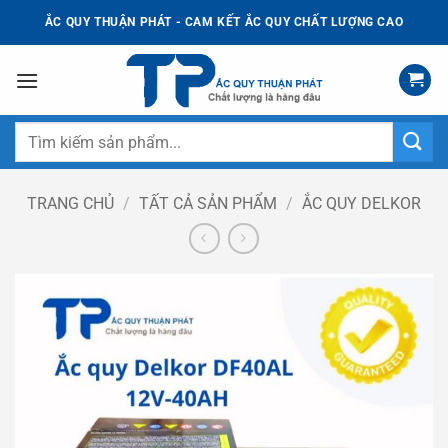
Bỏ
ẮC QUY THUẬN PHÁT - CAM KẾT ẮC QUY CHẤT LƯỢNG CAO
qua
nội
dung
Tìm
kiếm:
TRANG CHỦ
/
TẤT CẢ SẢN PHẨM
/
ẮC QUY DELKOR