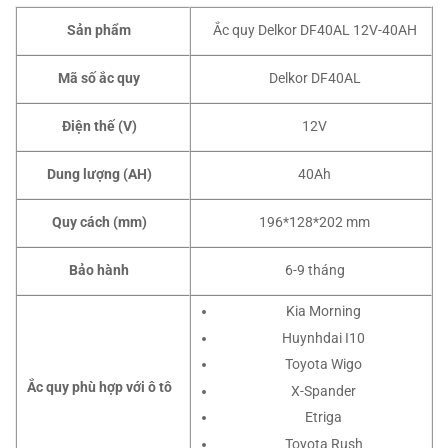
Sản phẩm
Ắc quy Delkor DF40AL 12V-40AH
Mã số ắc quy
Delkor DF40AL
Điện thế (V)
12V
Dung lượng (AH)
40Ah
Quy cách (mm)
196*128*202 mm
Bảo hành
6-9 tháng
Kia Morning
Huynhdai I10
Toyota Wigo
Ắc quy phù hợp với ô tô
X-Spander
Etriga
Toyota Rush