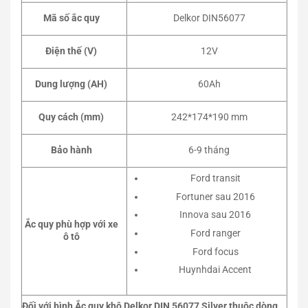
Mã số ắc quy
Delkor DIN56077
Điện thế (V)
12V
Dung lượng (AH)
60Ah
Quy cách (mm)
242*174*190 mm
Bảo hành
6-9 tháng
Ford transit
Fortuner sau 2016
Innova sau 2016
Ắc quy phù hợp với xe
Ford ranger
ô tô
Ford focus
Huynhdai Accent
Đối với bình Ắc quy khô Delkor DIN 56077 Silver thuộc dòng