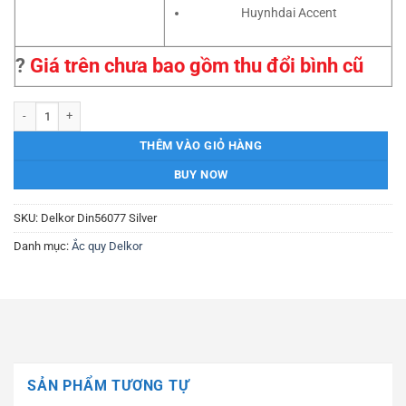
Huynhdai Accent
?
Giá trên chưa bao gồm thu đổi bình cũ
Ắc quy Delkor DIN56077 Silver 12V-60AH số lượng
THÊM VÀO GIỎ HÀNG
BUY NOW
SKU:
Delkor Din56077 Silver
Danh mục:
Ắc quy Delkor
SẢN PHẨM TƯƠNG TỰ