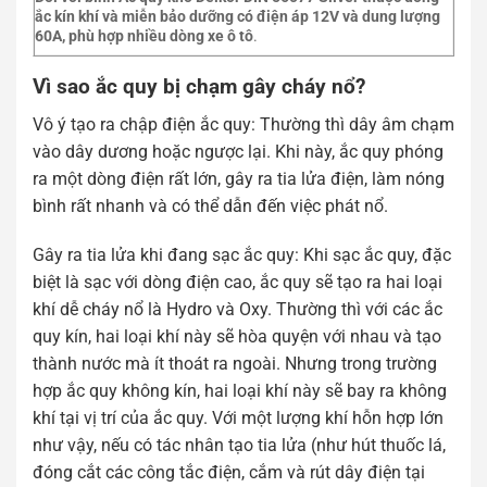
ắc kín khí và miễn bảo dưỡng có điện áp 12V và dung lượng
60A, phù hợp nhiều dòng xe ô tô
.
Vì sao ắc quy bị chạm gây cháy nổ?
Vô ý tạo ra chập điện ắc quy: Thường thì dây âm chạm
vào dây dương hoặc ngược lại. Khi này, ắc quy phóng
ra một dòng điện rất lớn, gây ra tia lửa điện, làm nóng
bình rất nhanh và có thể dẫn đến việc phát nổ.
Gây ra tia lửa khi đang sạc ắc quy: Khi sạc ắc quy, đặc
biệt là sạc với dòng điện cao, ắc quy sẽ tạo ra hai loại
khí dễ cháy nổ là Hydro và Oxy. Thường thì với các ắc
quy kín, hai loại khí này sẽ hòa quyện với nhau và tạo
thành nước mà ít thoát ra ngoài. Nhưng trong trường
hợp ắc quy không kín, hai loại khí này sẽ bay ra không
khí tại vị trí của ắc quy. Với một lượng khí hỗn hợp lớn
như vậy, nếu có tác nhân tạo tia lửa (như hút thuốc lá,
đóng cắt các công tắc điện, cắm và rút dây điện tại