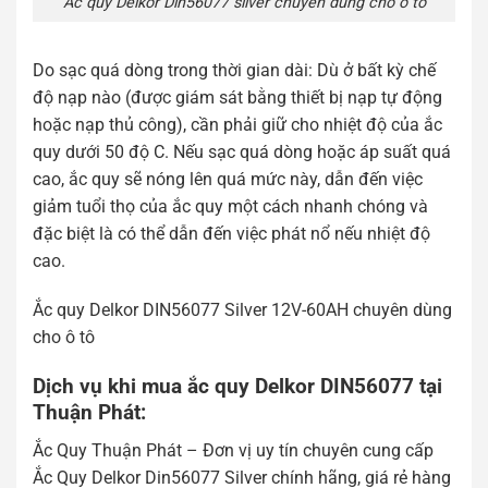
Ắc quy Delkor Din56077 silver chuyên dùng cho ô tô
Do sạc quá dòng trong thời gian dài: Dù ở bất kỳ chế
độ nạp nào (được giám sát bằng thiết bị nạp tự động
hoặc nạp thủ công), cần phải giữ cho nhiệt độ của ắc
quy dưới 50 độ C. Nếu sạc quá dòng hoặc áp suất quá
cao, ắc quy sẽ nóng lên quá mức này, dẫn đến việc
giảm tuổi thọ của ắc quy một cách nhanh chóng và
đặc biệt là có thể dẫn đến việc phát nổ nếu nhiệt độ
cao.
Ắc quy Delkor DIN56077 Silver 12V-60AH chuyên dùng
cho ô tô
Dịch vụ khi mua ắc quy Delkor DIN56077 tại
Thuận Phát:
Ắc Quy Thuận Phát – Đơn vị uy tín chuyên cung cấp
Ắc Quy Delkor Din56077 Silver chính hãng, giá rẻ hàng