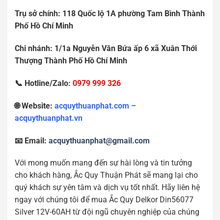
Tr
ụ
s
ở
chính: 118 Qu
ố
c l
ộ
1A ph
ườ
ng Tam Bình Thành
Ph
ố
H
ồ
Chí Minh
Chi nhánh: 1/1a Nguy
ễ
n V
ă
n B
ứ
a
ấ
p 6 xã Xuân Th
ớ
i
Th
ượ
ng Thành Ph
ố
H
ồ
Chí Minh
📞 Hotline/Zalo:
0979 999 326
🌐 Website:
acquythuanphat.com –
acquythuanphat.vn
📧 Email:
acquythuanphat@gmail.com
Với mong muốn mang đến sự hài lòng và tin tưởng
cho khách hàng, Ắc Quy Thuận Phát sẽ mang lại cho
quý khách sự yên tâm và dịch vụ tốt nhất. Hãy liên hệ
ngay với chúng tôi để mua Ắc Quy Delkor Din56077
Silver 12V-60AH từ đội ngũ chuyên nghiệp của chúng