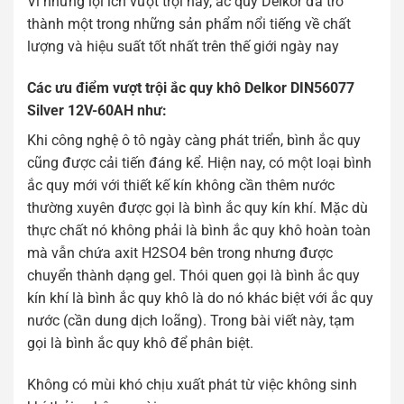
Vì những lợi ích vượt trội này, ắc quy Delkor đã trở
thành một trong những sản phẩm nổi tiếng về chất
lượng và hiệu suất tốt nhất trên thế giới ngày nay
Các ưu điểm vượt trội ắc quy khô Delkor DIN56077
Silver 12V-60AH như:
Khi công nghệ ô tô ngày càng phát triển, bình ắc quy
cũng được cải tiến đáng kể. Hiện nay, có một loại bình
ắc quy mới với thiết kế kín không cần thêm nước
thường xuyên được gọi là bình ắc quy kín khí. Mặc dù
thực chất nó không phải là bình ắc quy khô hoàn toàn
mà vẫn chứa axit H2SO4 bên trong nhưng được
chuyển thành dạng gel. Thói quen gọi là bình ắc quy
kín khí là bình ắc quy khô là do nó khác biệt với ắc quy
nước (cần dung dịch loãng). Trong bài viết này, tạm
gọi là bình ắc quy khô để phân biệt.
Không có mùi khó chịu xuất phát từ việc không sinh