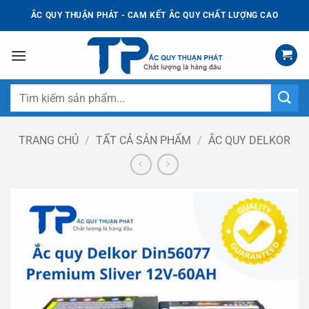
Bỏ
ẮC QUY THUẬN PHÁT - CAM KẾT ẮC QUY CHẤT LƯỢNG CAO
qua
nội
dung
Tìm
kiếm:
TRANG CHỦ
/
TẤT CẢ SẢN PHẨM
/
ẮC QUY DELKOR