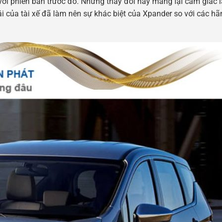
o với phiên bản trước đó. Những thay đổi này mang lại cảm giác lá
i của tài xế đã làm nên sự khác biệt của Xpander so với các hã