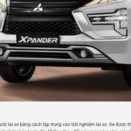
ời lái xe bằng cách tập trung vào trải nghiệm lái xe. Xe được th