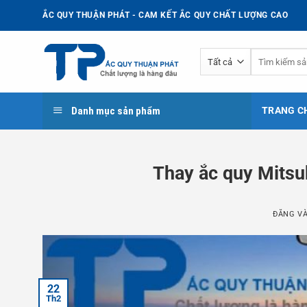
Bỏ
ẮC QUY THUẬN PHÁT - CAM KẾT ẮC QUY CHẤT LƯỢNG CAO
qua
nội
Tìm
dung
kiếm:
Danh mục sản phẩm
TRANG C
Thay ắc quy Mitsu
ĐĂNG V
22
Th2