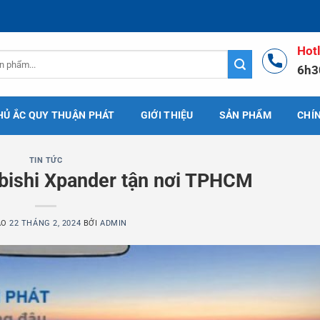
Hot
6h3
HỦ ẮC QUY THUẬN PHÁT
GIỚI THIỆU
SẢN PHẨM
CHÍ
TIN TỨC
bishi Xpander tận nơi TPHCM
ÀO
22 THÁNG 2, 2024
BỞI
ADMIN