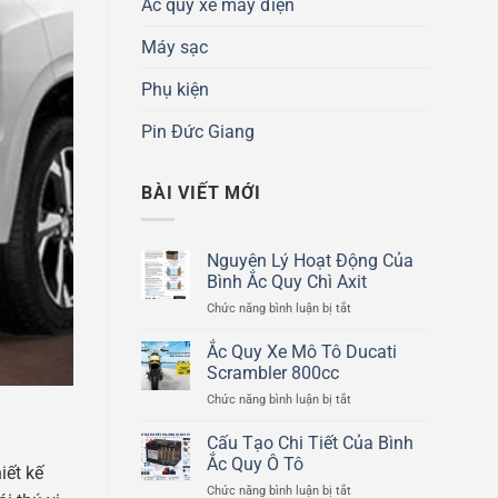
Ắc quy xe máy điện
Máy sạc
Phụ kiện
Pin Đức Giang
BÀI VIẾT MỚI
Nguyên Lý Hoạt Động Của
Bình Ắc Quy Chì Axit
ở
Chức năng bình luận bị tắt
Nguyên
Lý
Ắc Quy Xe Mô Tô Ducati
Hoạt
Scrambler 800cc
Động
ở
Chức năng bình luận bị tắt
Của
Ắc
Bình
Quy
Cấu Tạo Chi Tiết Của Bình
Ắc
Xe
Quy
Ắc Quy Ô Tô
iết kế
Mô
Chì
ở
Chức năng bình luận bị tắt
Tô
Axit