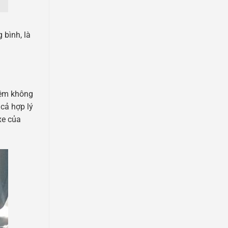
 bình, là
hiệm không
 cả hợp lý
xe của