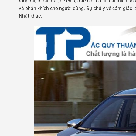
rộng rãi, thoải mái, dễ chịu, đặc biệt có sự cải thiện s
và phấn khích cho người dùng. Sự chú ý về cảm giác lá
Nhật khác.