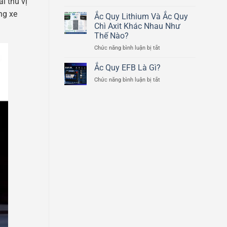
i thú vị
Cấu
Ducati
ng xe
Tạo
Ắc Quy Lithium Và Ắc Quy
Scrambler
Chi
800cc
Chì Axit Khác Nhau Như
Tiết
Thế Nào?
Của
ở
Chức năng bình luận bị tắt
Bình
Ắc
Ắc
Quy
Quy
Ắc Quy EFB Là Gì?
Lithium
Ô
ở
Chức năng bình luận bị tắt
Và
Tô
Ắc
Ắc
Quy
Quy
EFB
Chì
Là
Axit
Gì?
Khác
Nhau
Như
Thế
Nào?