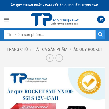
Bỏ
ẮC QUY THUẬN PHÁT - CAM KẾT ẮC QUY CHẤT LƯỢNG CAO
qua
nội
dung
Tìm
kiếm:
TRANG CHỦ
/
TẤT CẢ SẢN PHẨM
/
ẮC QUY ROCKET