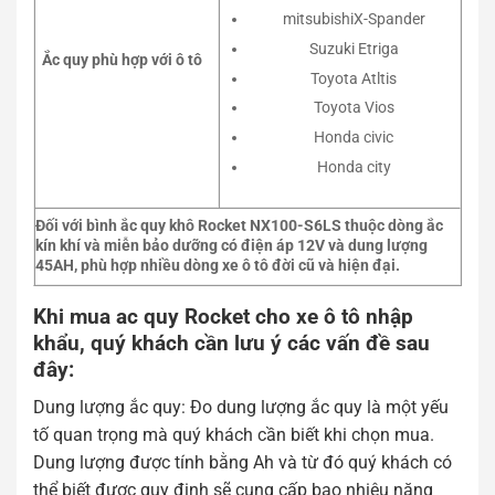
mitsubishiX-Spander
Suzuki Etriga
Ắc quy phù hợp với ô tô
Toyota Atltis
Toyota Vios
Honda civic
Honda city
Đối với bình ắc quy khô Rocket NX100-S6LS thuộc dòng ắc
kín khí và miễn bảo dưỡng có điện áp 12V và dung lượng
45AH, phù hợp nhiều dòng xe ô tô đời cũ và hiện đại.
Khi mua ac quy Rocket cho xe ô tô nhập
khẩu, quý khách cần lưu ý các vấn đề sau
đây:
Dung lượng ắc quy: Đo dung lượng ắc quy là một yếu
tố quan trọng mà quý khách cần biết khi chọn mua.
Dung lượng được tính bằng Ah và từ đó quý khách có
thể biết được quy định sẽ cung cấp bao nhiêu năng