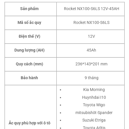
Sản phẩm
Rocket NX100-S6LS 12V-45AH
Mã số ắc quy
Rocket NX100-S6LS
Điện thế (V)
12V
Dung lượng (AH)
45Ah
Quy cách (mm)
236*143*201 mm
Bảo hành
9 tháng
Kia Morning
Huynhdai I10
Toyota Wigo
mitsubishiX-Spander
Suzuki Etriga
Ắc quy phù hợp với ô tô
Toyota Atltis