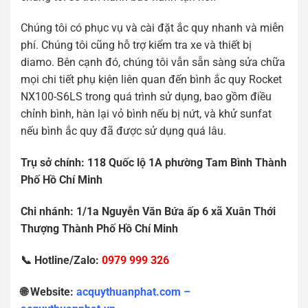
Chúng tôi có phục vụ và cài đặt ắc quy nhanh và miễn
phí. Chúng tôi cũng hỗ trợ kiểm tra xe và thiết bị
diamo. Bên cạnh đó, chúng tôi vẫn sẵn sàng sửa chữa
mọi chi tiết phụ kiện liên quan đến bình ắc quy Rocket
NX100-S6LS trong quá trình sử dụng, bao gồm điều
chỉnh bình, hàn lại vỏ bình nếu bị nứt, và khử sunfat
nếu bình ắc quy đã được sử dụng quá lâu.
Tr
ụ
s
ở
chính: 118 Qu
ố
c l
ộ
1A ph
ườ
ng Tam Bình Thành
Ph
ố
H
ồ
Chí Minh
Chi nhánh: 1/1a Nguy
ễ
n V
ă
n B
ứ
a
ấ
p 6 xã Xuân Th
ớ
i
Th
ượ
ng Thành Ph
ố
H
ồ
Chí Minh
📞 Hotline/Zalo:
0979 999 326
🌐 Website:
acquythuanphat.com –