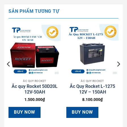
SẢN PHẨM TƯƠNG TỰ
ẮC QUY ROCKET
ẮC QUY ROCKET
4
Ắc quy Rocket 50D20L
Ắc Quy Rocket L-1275
12V-50AH
12V – 150AH
1.500.000
₫
8.100.000
₫
BUY NOW
BUY NOW