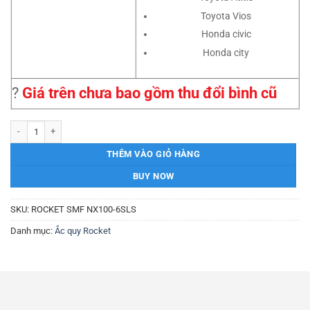
Toyota Vios
Honda civic
Honda city
?
Giá trên chưa bao gồm thu đổi bình cũ
Ắc quy Rocket NX100-S6LS 12V-45AH số lượng
THÊM VÀO GIỎ HÀNG
BUY NOW
SKU:
ROCKET SMF NX100-6SLS
Danh mục:
Ắc quy Rocket