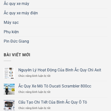
Ắc quy xe máy
Ắc quy xe máy điện
Máy sạc
Phụ kiện
Pin Đức Giang
BÀI VIẾT MỚI
Nguyên Lý Hoạt Động Của Bình Ắc Quy Chì Axit
ở
Chức năng bình luận bị tắt
Nguyên
Lý
Ắc Quy Xe Mô Tô Ducati Scrambler 800cc
Hoạt
ở
Chức năng bình luận bị tắt
Động
Ắc
Của
Quy
Bình
Cấu Tạo Chi Tiết Của Bình Ắc Quy Ô Tô
Xe
Ắc
ở
Chức năng bình luận bị tắt
Mô
Quy