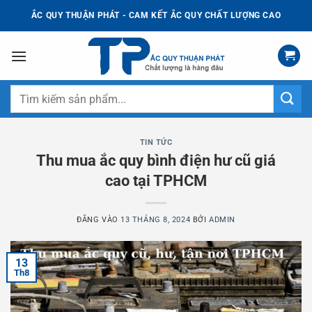
Bỏ
ẮC QUY THUẬN PHÁT - CAM KẾT ẮC QUY CHẤT LƯỢNG CAO
qua
nội
dung
Tìm
kiếm:
TIN TỨC
Thu mua ắc quy bình điện hư cũ giá
cao tại TPHCM
ĐĂNG VÀO
13 THÁNG 8, 2024
BỞI
ADMIN
13
Th8