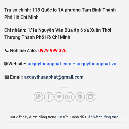
Tr
ụ
s
ở
chính: 118 Qu
ố
c l
ộ
1A ph
ườ
ng Tam Bình Thành
Ph
ố
H
ồ
Chí Minh
Chi nhánh: 1/1a Nguy
ễ
n V
ă
n B
ứ
a
ấ
p 6 xã Xuân Th
ớ
i
Th
ượ
ng Thành Ph
ố
H
ồ
Chí Minh
📞 Hotline/Zalo:
0979 999 326
🌐 Website:
acquythuanphat.com – acquythuanphat.vn
📧 Email:
acquythuanphat@gmail.com
Bài viết này được đăng trong
Tin tức
. Đánh dấu
liên kết thường trực
.