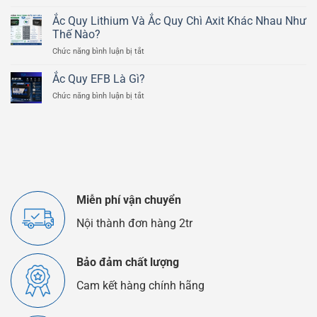
Cấu
Tô
Chì
Tạo
Ducati
Ắc Quy Lithium Và Ắc Quy Chì Axit Khác Nhau Như
Axit
Chi
Scrambler
Thế Nào?
Tiết
800cc
ở
Chức năng bình luận bị tắt
Của
Ắc
Bình
Quy
Ắc
Ắc Quy EFB Là Gì?
Lithium
Quy
ở
Chức năng bình luận bị tắt
Và
Ô
Ắc
Ắc
Tô
Quy
Quy
EFB
Chì
Là
Axit
Gì?
Khác
Nhau
Như
Thế
Miễn phí vận chuyển
Nào?
Nội thành đơn hàng 2tr
Bảo đảm chất lượng
Cam kết hàng chính hãng