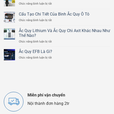
ở
Chức năng bình luận bị tắt
Động
Ắc
Của
Quy
Bình
Cấu Tạo Chi Tiết Của Bình Ắc Quy Ô Tô
Xe
Ắc
ở
Chức năng bình luận bị tắt
Mô
Quy
Cấu
Tô
Chì
Tạo
Ducati
Ắc Quy Lithium Và Ắc Quy Chì Axit Khác Nhau Như
Axit
Chi
Scrambler
Thế Nào?
Tiết
800cc
ở
Chức năng bình luận bị tắt
Của
Ắc
Bình
Quy
Ắc
Ắc Quy EFB Là Gì?
Lithium
Quy
ở
Chức năng bình luận bị tắt
Và
Ô
Ắc
Ắc
Tô
Quy
Quy
EFB
Chì
Là
Axit
Gì?
Khác
Nhau
Như
Thế
Miễn phí vận chuyển
Nào?
Nội thành đơn hàng 2tr