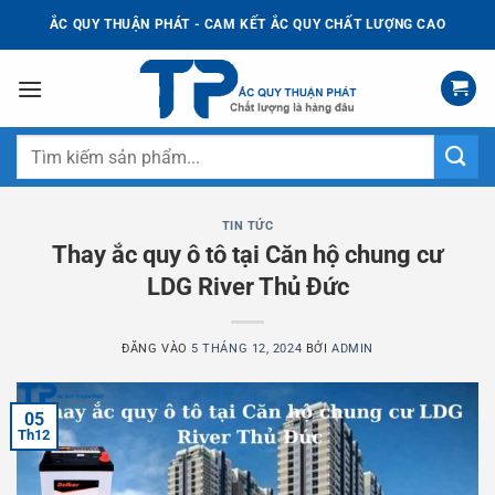
Bỏ
ẮC QUY THUẬN PHÁT - CAM KẾT ẮC QUY CHẤT LƯỢNG CAO
qua
nội
dung
Tìm
kiếm:
TIN TỨC
Thay ắc quy ô tô tại Căn hộ chung cư
LDG River Thủ Đức
ĐĂNG VÀO
5 THÁNG 12, 2024
BỞI
ADMIN
05
Th12