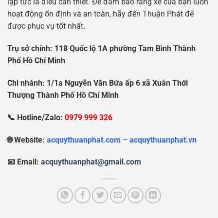
lập tức là điều cần thiết. Để đảm bảo rằng xe của bạn luôn
hoạt động ổn định và an toàn, hãy đến Thuận Phát để
được phục vụ tốt nhất.
Tr
ụ
s
ở
chính: 118 Qu
ố
c l
ộ
1A ph
ườ
ng Tam Bình Thành
Ph
ố
H
ồ
Chí Minh
Chi nhánh: 1/1a Nguy
ễ
n V
ă
n B
ứ
a
ấ
p 6 xã Xuân Th
ớ
i
Th
ượ
ng Thành Ph
ố
H
ồ
Chí Minh
📞 Hotline/Zalo:
0979 999 326
🌐 Website:
acquythuanphat.com – acquythuanphat.vn
📧 Email:
acquythuanphat@gmail.com