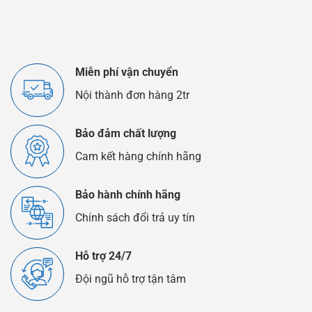
EFB
Chì
Là
Axit
Gì?
Khác
Nhau
Như
Thế
Miễn phí vận chuyển
Nào?
Nội thành đơn hàng 2tr
Bảo đảm chất lượng
Cam kết hàng chính hãng
Bảo hành chính hãng
Chính sách đổi trả uy tín
Hỗ trợ 24/7
Đội ngũ hỗ trợ tận tâm