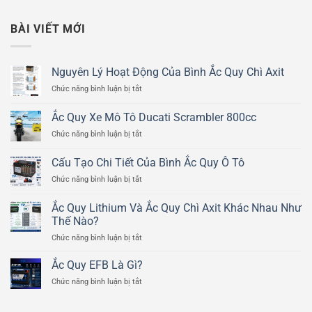
BÀI VIẾT MỚI
Nguyên Lý Hoạt Động Của Bình Ắc Quy Chì Axit
ở
Chức năng bình luận bị tắt
Nguyên
Lý
Ắc Quy Xe Mô Tô Ducati Scrambler 800cc
Hoạt
ở
Chức năng bình luận bị tắt
Động
Ắc
Của
Quy
Bình
Cấu Tạo Chi Tiết Của Bình Ắc Quy Ô Tô
Xe
Ắc
ở
Chức năng bình luận bị tắt
Mô
Quy
Cấu
Tô
Chì
Tạo
Ducati
Ắc Quy Lithium Và Ắc Quy Chì Axit Khác Nhau Như
Axit
Chi
Scrambler
Thế Nào?
Tiết
800cc
ở
Chức năng bình luận bị tắt
Của
Ắc
Bình
Quy
Ắc
Ắc Quy EFB Là Gì?
Lithium
Quy
ở
Chức năng bình luận bị tắt
Và
Ô
Ắc
Ắc
Tô
Quy
Quy