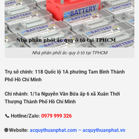
Nhà phân phối ắc quy ô tô tại TPHCM
Tr
ụ
s
ở
chính: 118 Qu
ố
c l
ộ
1A ph
ườ
ng Tam Bình Thành
Ph
ố
H
ồ
Chí Minh
Chi nhánh: 1/1a Nguy
ễ
n V
ă
n B
ứ
a
ấ
p 6 xã Xuân Th
ớ
i
Th
ượ
ng Thành Ph
ố
H
ồ
Chí Minh
📞 Hotline/Zalo:
0979 999 326
🌐 Website:
acquythuanphat.com – acquythuanphat.vn