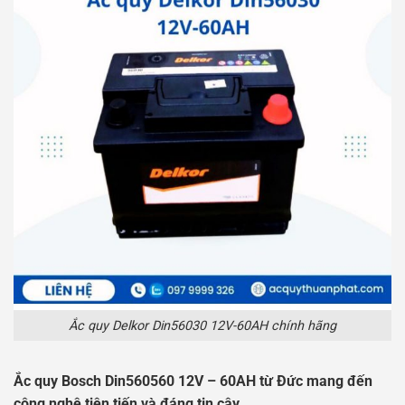
Ắc quy Delkor Din56030 12V-60AH chính hãng
Ắc quy Bosch Din560560 12V – 60AH từ Đức mang đến
công nghệ tiên tiến và đáng tin cậy.