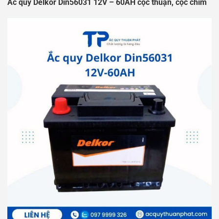
Ắc quy Delkor Din56031 12V – 60AH cọc thuận, cọc chìm