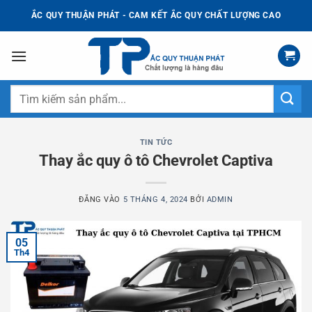
Bỏ
ẮC QUY THUẬN PHÁT - CAM KẾT ẮC QUY CHẤT LƯỢNG CAO
qua
nội
dung
Tìm
kiếm:
TIN TỨC
Thay ắc quy ô tô Chevrolet Captiva
ĐĂNG VÀO
5 THÁNG 4, 2024
BỞI
ADMIN
05
Th4