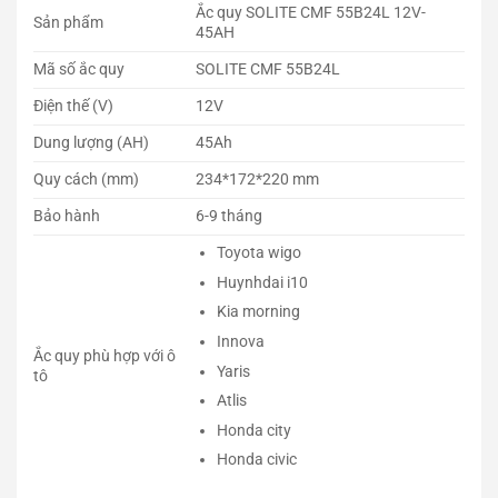
Ắc quy SOLITE CMF 55B24L 12V-
Sản phẩm
45AH
Mã số ắc quy
SOLITE CMF 55B24L
Điện thế (V)
12V
Dung lượng (AH)
45Ah
Quy cách (mm)
234*172*220 mm
Bảo hành
6-9 tháng
Toyota wigo
Huynhdai i10
Kia morning
Innova
Ắc quy phù hợp với ô
Yaris
tô
Atlis
Honda city
Honda civic