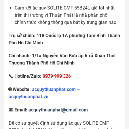
Cam kết ắc quy SOLITE CMF 55B24L giá tốt nhất
trên thị trường vì Thuận Phát là nhà phân phối
chính thức không thông qua bất kỳ trung gian nào.
Tr
ụ
s
ở
chính: 118 Qu
ố
c l
ộ
1A ph
ườ
ng Tam Bình Thành
Ph
ố
H
ồ
Chí Minh
Chi nhánh: 1/1a Nguy
ễ
n V
ă
n B
ứ
a
ấ
p 6 xã Xuân Th
ớ
i
Th
ượ
ng Thành Ph
ố
H
ồ
Chí Minh
📞 Hotline/Zalo:
0979 999 326
🌐 Website:
acquythuanphat.com –
acquythuanphat.vn
📧 Email:
acquythuanphat@gmail.com
Để có sự quyết định sử dụng ắc quy SOLITE CMF