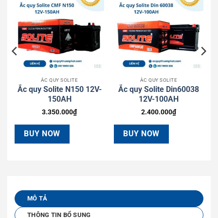
ẮC QUY SOLITE
ẮC QUY SOLITE
4
Ắc quy Solite N150 12V-
Ắc quy Solite Din60038
150AH
12V-100AH
3.350.000
₫
2.400.000
₫
BUY NOW
BUY NOW
MÔ TẢ
THÔNG TIN BỔ SUNG