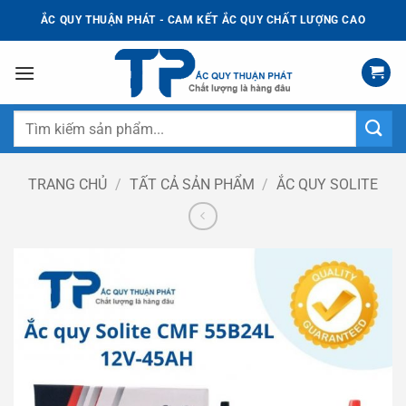
Bỏ
ẮC QUY THUẬN PHÁT - CAM KẾT ẮC QUY CHẤT LƯỢNG CAO
qua
nội
dung
Tìm
kiếm:
TRANG CHỦ
/
TẤT CẢ SẢN PHẨM
/
ẮC QUY SOLITE