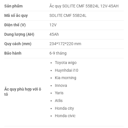
Sản phẩm
Ắc quy SOLITE CMF 55B24L 12V-45AH
Mã số ắc quy
SOLITE CMF 55B24L
Điện thế (V)
12V
Dung lượng (AH)
45Ah
Quy cách (mm)
234*172*220 mm
Bảo hành
6-9 tháng
Toyota wigo
Huynhdai i10
Kia morning
Innova
Ắc quy phù hợp với ô
Yaris
tô
Atlis
Honda city
Honda civic