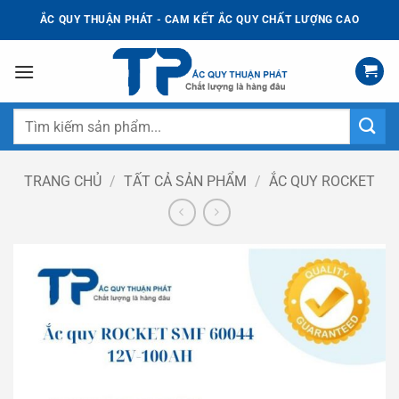
Bỏ
ẮC QUY THUẬN PHÁT - CAM KẾT ẮC QUY CHẤT LƯỢNG CAO
qua
nội
dung
Tìm
kiếm:
TRANG CHỦ
/
TẤT CẢ SẢN PHẨM
/
ẮC QUY ROCKET