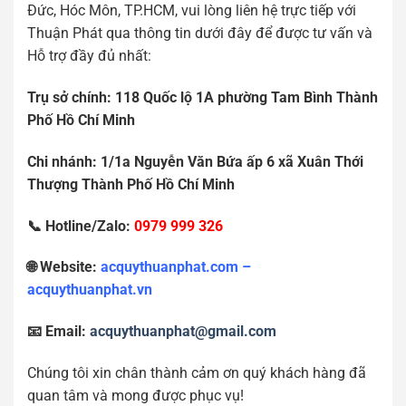
Đức, Hóc Môn, TP.HCM, vui lòng liên hệ trực tiếp với
Thuận Phát qua thông tin dưới đây để được tư vấn và
Hỗ trợ đầy đủ nhất:
Tr
ụ
s
ở
chính: 118 Qu
ố
c l
ộ
1A ph
ườ
ng Tam Bình Thành
Ph
ố
H
ồ
Chí Minh
Chi nhánh: 1/1a Nguy
ễ
n V
ă
n B
ứ
a
ấ
p 6 xã Xuân Th
ớ
i
Th
ượ
ng Thành Ph
ố
H
ồ
Chí Minh
📞 Hotline/Zalo:
0979 999 326
🌐 Website:
acquythuanphat.com –
acquythuanphat.vn
📧 Email:
acquythuanphat@gmail.com
Chúng tôi xin chân thành cảm ơn quý khách hàng đã
quan tâm và mong được phục vụ!