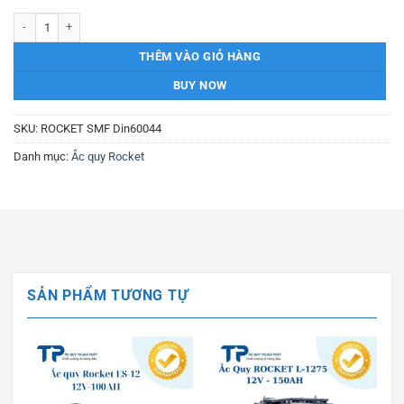
Ắc quy Rocket Din60044 12V-100AH số lượng
THÊM VÀO GIỎ HÀNG
BUY NOW
SKU:
ROCKET SMF Din60044
Danh mục:
Ắc quy Rocket
SẢN PHẨM TƯƠNG TỰ