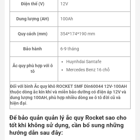
12V
Điện thế (V)
100Ah
Dung lượng (AH)
354*174*190 mm
Quy cách (mm)
6-9 tháng
Bảo hành
Huynhdai Santafe
Ắc quy phù hợp với ô
Mercedes Benz 16 chỗ
tô
Đối với bình Ắc quy khô ROCKET SMF Din60044 12V-100AH
thuộc dòng ắc kín khí và miễn bảo dưỡng có điện áp 12V và
dung lượng 100AH, phù hợp nhiều dòng xe ô tô đời cũ và
hiện đại
.
Để bảo quản quản lý ắc quy Rocket sao cho
tốt khi không sử dụng, cần bổ sung những
hướng dẫn sau đây: