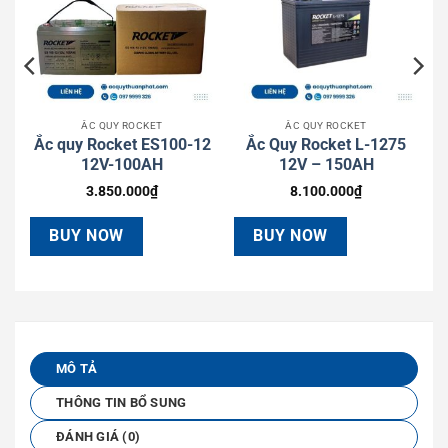
ẮC QUY ROCKET
ẮC QUY ROCKET
L
Ắc quy Rocket ES100-12
Ắc Quy Rocket L-1275
12V-100AH
12V – 150AH
3.850.000
₫
8.100.000
₫
BUY NOW
BUY NOW
MÔ TẢ
THÔNG TIN BỔ SUNG
ĐÁNH GIÁ (0)