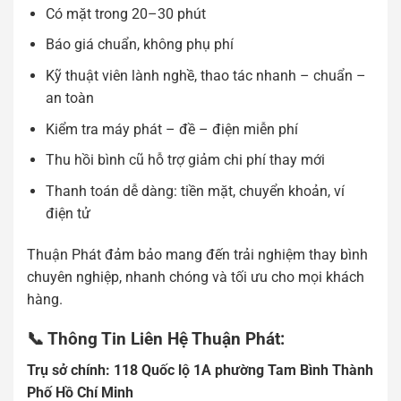
Có mặt trong 20–30 phút
Báo giá chuẩn, không phụ phí
Kỹ thuật viên lành nghề, thao tác nhanh – chuẩn –
an toàn
Kiểm tra máy phát – đề – điện miễn phí
Thu hồi bình cũ hỗ trợ giảm chi phí thay mới
Thanh toán dễ dàng: tiền mặt, chuyển khoản, ví
điện tử
Thuận Phát đảm bảo mang đến trải nghiệm thay bình
chuyên nghiệp, nhanh chóng và tối ưu cho mọi khách
hàng.
📞 Thông Tin Liên Hệ Thuận Phát:
Tr
ụ
s
ở
chính: 118 Qu
ố
c l
ộ
1A ph
ườ
ng Tam Bình Thành
Ph
ố
H
ồ
Chí Minh