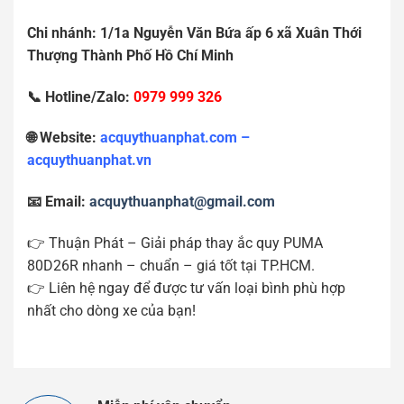
Chi nhánh: 1/1a Nguy
ễ
n V
ă
n B
ứ
a
ấ
p 6 xã Xuân Th
ớ
i
Th
ượ
ng Thành Ph
ố
H
ồ
Chí Minh
📞 Hotline/Zalo:
0979 999 326
🌐 Website:
acquythuanphat.com –
acquythuanphat.vn
📧 Email:
acquythuanphat@gmail.com
👉 Thuận Phát – Giải pháp thay ắc quy PUMA
80D26R nhanh – chuẩn – giá tốt tại TP.HCM.
👉 Liên hệ ngay để được tư vấn loại bình phù hợp
nhất cho dòng xe của bạn!