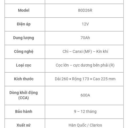
Model
80D26R
Điện áp
12V
Dung lượng
70Ah
Công nghệ
Chì – Canxi (MF) – Kín khí
Loại cọc
Cọc lớn – cực dương bên phải (R)
Kích thước
Dài 260 × Rộng 173 × Cao 225 mm
Dòng khởi động
600A
(CCA)
Bảo hành
9 – 12 tháng
Xuất xứ
Hàn Quốc / Clarios