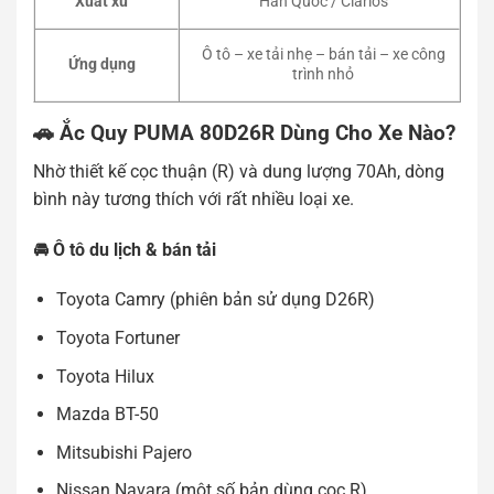
Xuất xứ
Hàn Quốc / Clarios
Ô tô – xe tải nhẹ – bán tải – xe công
Ứng dụng
trình nhỏ
🚗 Ắc Quy PUMA 80D26R Dùng Cho Xe Nào?
Nhờ thiết kế cọc thuận (R) và dung lượng 70Ah, dòng
bình này tương thích với rất nhiều loại xe.
🚘 Ô tô du lịch & bán tải
Toyota Camry (phiên bản sử dụng D26R)
Toyota Fortuner
Toyota Hilux
Mazda BT-50
Mitsubishi Pajero
Nissan Navara (một số bản dùng cọc R)