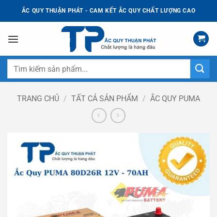
Bỏ
ẮC QUY THUẬN PHÁT - CAM KẾT ẮC QUY CHẤT LƯỢNG CAO
qua
nội
dung
Tìm
kiếm:
TRANG CHỦ
/
TẤT CẢ SẢN PHẨM
/
ẮC QUY PUMA