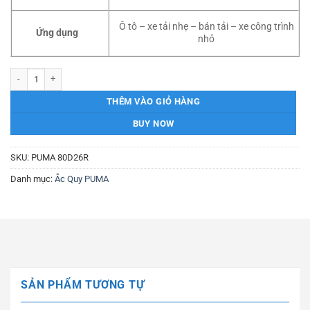
Ô tô – xe tải nhẹ – bán tải – xe công trình
Ứng dụng
nhỏ
Ắc Quy PUMA 80D26R 12V – 70AH số lượng
THÊM VÀO GIỎ HÀNG
BUY NOW
SKU:
PUMA 80D26R
Danh mục:
Ắc Quy PUMA
SẢN PHẨM TƯƠNG TỰ