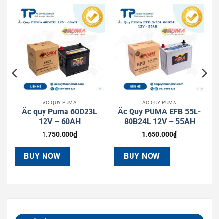
ẮC QUY PUMA
ẮC QUY PUMA
4
Ắc quy Puma 60D23L
Ắc Quy PUMA EFB 55L-
12V – 60AH
80B24L 12V – 55AH
1.750.000
₫
1.650.000
₫
BUY NOW
BUY NOW