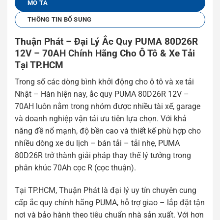
MÔ TẢ
THÔNG TIN BỔ SUNG
Thuận Phát – Đại Lý Ắc Quy PUMA 80D26R
12V – 70AH Chính Hãng Cho Ô Tô & Xe Tải
Tại TP.HCM
Trong số các dòng bình khởi động cho ô tô và xe tải
Nhật – Hàn hiện nay, ắc quy PUMA 80D26R 12V –
70AH luôn nằm trong nhóm được nhiều tài xế, garage
và doanh nghiệp vận tải ưu tiên lựa chọn. Với khả
năng đề nổ mạnh, độ bền cao và thiết kế phù hợp cho
nhiều dòng xe du lịch – bán tải – tải nhẹ, PUMA
80D26R trở thành giải pháp thay thế lý tưởng trong
phân khúc 70Ah cọc R (cọc thuận).
Tại TP.HCM, Thuận Phát là đại lý uy tín chuyên cung
cấp ắc quy chính hãng PUMA, hỗ trợ giao – lắp đặt tận
nơi và bảo hành theo tiêu chuẩn nhà sản xuất. Với hơn