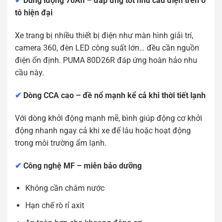
✔
Dung lượng 70Ah – đáp ứng tốt nhu cầu điện trên ô
tô hiện đại
Xe trang bị nhiều thiết bị điện như màn hình giải trí,
camera 360, đèn LED công suất lớn… đều cần nguồn
điện ổn định. PUMA 80D26R đáp ứng hoàn hảo nhu
cầu này.
✔
Dòng CCA cao – đề nổ mạnh kể cả khi thời tiết lạnh
Với dòng khởi động mạnh mẽ, bình giúp động cơ khởi
động nhanh ngay cả khi xe để lâu hoặc hoạt động
trong môi trường ẩm lạnh.
✔
Công nghệ MF – miễn bảo dưỡng
Không cần châm nước
Hạn chế rò rỉ axit