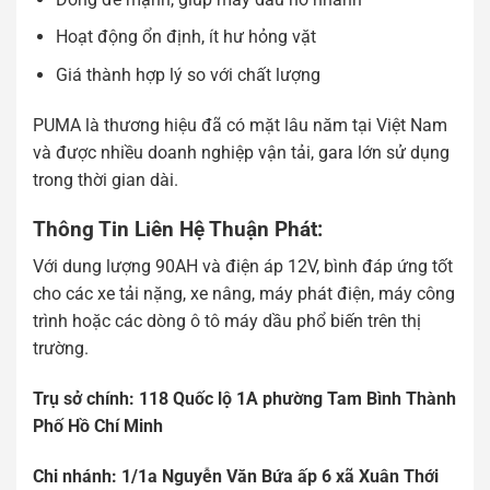
Hoạt động ổn định, ít hư hỏng vặt
Giá thành hợp lý so với chất lượng
PUMA là thương hiệu đã có mặt lâu năm tại Việt Nam
và được nhiều doanh nghiệp vận tải, gara lớn sử dụng
trong thời gian dài.
Thông Tin Liên Hệ Thuận Phát:
Với dung lượng 90AH và điện áp 12V, bình đáp ứng tốt
cho các xe tải nặng, xe nâng, máy phát điện, máy công
trình hoặc các dòng ô tô máy dầu phổ biến trên thị
trường.
Tr
ụ
s
ở
chính: 118 Qu
ố
c l
ộ
1A ph
ườ
ng Tam Bình Thành
Ph
ố
H
ồ
Chí Minh
Chi nhánh: 1/1a Nguy
ễ
n V
ă
n B
ứ
a
ấ
p 6 xã Xuân Th
ớ
i