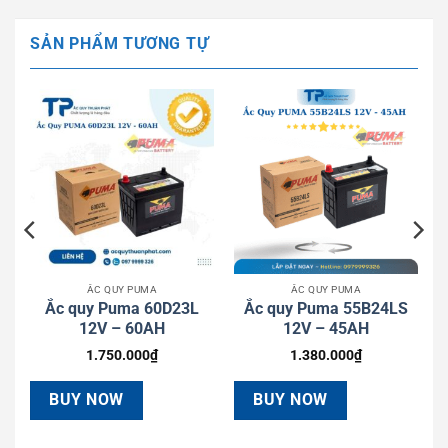
SẢN PHẨM TƯƠNG TỰ
ẮC QUY PUMA
ẮC QUY PUMA
2V
Ắc quy Puma 60D23L
Ắc quy Puma 55B24LS
12V – 60AH
12V – 45AH
1.750.000
₫
1.380.000
₫
BUY NOW
BUY NOW