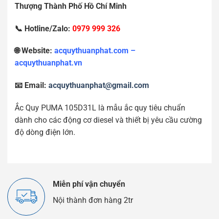
Th
ượ
ng Thành Ph
ố
H
ồ
Chí Minh
📞 Hotline/Zalo:
0979 999 326
🌐 Website:
acquythuanphat.com –
acquythuanphat.vn
📧 Email:
acquythuanphat@gmail.com
Ắc Quy PUMA 105D31L là mẫu ắc quy tiêu chuẩn
dành cho các động cơ diesel và thiết bị yêu cầu cường
độ dòng điện lớn.
Miễn phí vận chuyển
Nội thành đơn hàng 2tr