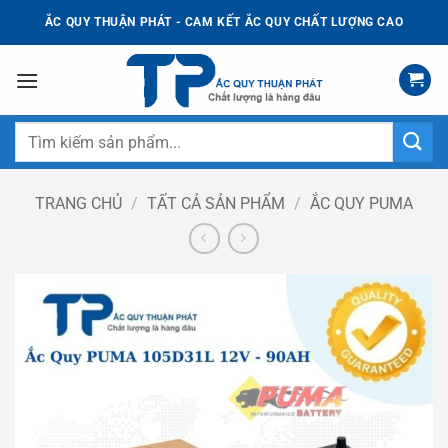
Bỏ
ẮC QUY THUẬN PHÁT - CAM KẾT ẮC QUY CHẤT LƯỢNG CAO
qua
nội
dung
Tìm
kiếm:
TRANG CHỦ
/
TẤT CẢ SẢN PHẨM
/
ẮC QUY PUMA