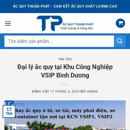
Bỏ
ẮC QUY THUẬN PHÁT - CAM KẾT ẮC QUY CHẤT LƯỢNG CAO
qua
nội
dung
Tìm
kiếm:
TIN TỨC
Đại lý ắc quy tại Khu Công Nghiệp
VSIP Bình Dương
ĐĂNG VÀO
17 THÁNG 5, 2024
BỞI
ADMIN
17
Th5