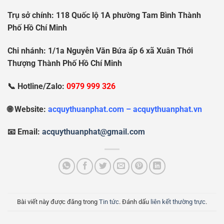
Tr
ụ
s
ở
chính: 118 Qu
ố
c l
ộ
1A ph
ườ
ng Tam Bình Thành
Ph
ố
H
ồ
Chí Minh
Chi nhánh: 1/1a Nguy
ễ
n V
ă
n B
ứ
a
ấ
p 6 xã Xuân Th
ớ
i
Th
ượ
ng Thành Ph
ố
H
ồ
Chí Minh
📞 Hotline/Zalo:
0979 999 326
🌐 Website:
acquythuanphat.com – acquythuanphat.vn
📧 Email:
acquythuanphat@gmail.com
Bài viết này được đăng trong
Tin tức
. Đánh dấu
liên kết thường trực
.