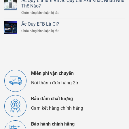
Ắc Quy Lithium Và Ắc Quy Chì Axit Khác Nhau Như
Chi
Scrambler
Thế Nào?
Tiết
800cc
ở
Chức năng bình luận bị tắt
Của
Ắc
Bình
Quy
Ắc
Ắc Quy EFB Là Gì?
Lithium
Quy
ở
Chức năng bình luận bị tắt
Và
Ô
Ắc
Ắc
Tô
Quy
Quy
EFB
Chì
Là
Axit
Gì?
Khác
Nhau
Như
Thế
Miễn phí vận chuyển
Nào?
Nội thành đơn hàng 2tr
Bảo đảm chất lượng
Cam kết hàng chính hãng
Bảo hành chính hãng