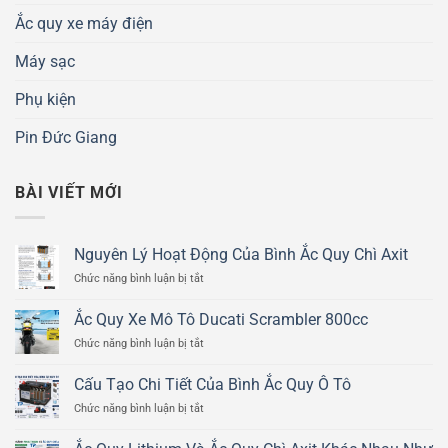
Ắc quy xe máy điện
Máy sạc
Phụ kiện
Pin Đức Giang
BÀI VIẾT MỚI
Nguyên Lý Hoạt Động Của Bình Ắc Quy Chì Axit
ở
Chức năng bình luận bị tắt
Nguyên
Lý
Ắc Quy Xe Mô Tô Ducati Scrambler 800cc
Hoạt
ở
Chức năng bình luận bị tắt
Động
Ắc
Của
Quy
Bình
Cấu Tạo Chi Tiết Của Bình Ắc Quy Ô Tô
Xe
Ắc
ở
Chức năng bình luận bị tắt
Mô
Quy
Cấu
Tô
Chì
Tạo
Ducati
Axit