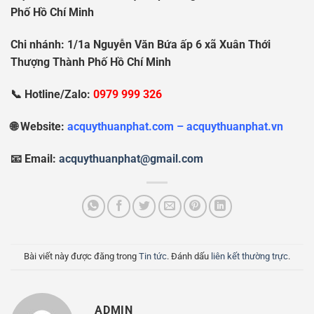
Ph
ố
H
ồ
Chí Minh
Chi nhánh: 1/1a Nguy
ễ
n V
ă
n B
ứ
a
ấ
p 6 xã Xuân Th
ớ
i
Th
ượ
ng Thành Ph
ố
H
ồ
Chí Minh
📞 Hotline/Zalo:
0979 999 326
🌐 Website:
acquythuanphat.com – acquythuanphat.vn
📧 Email:
acquythuanphat@gmail.com
Bài viết này được đăng trong
Tin tức
. Đánh dấu
liên kết thường trực
.
ADMIN