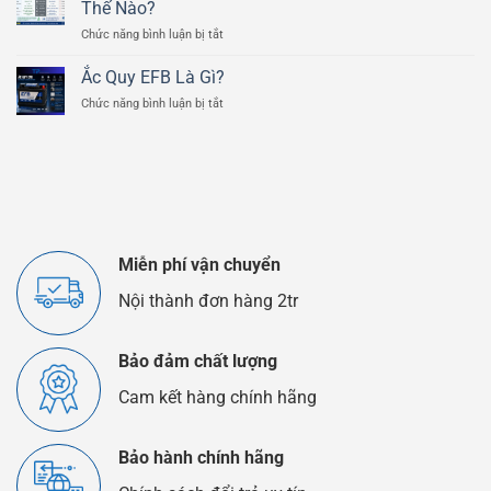
Scrambler
Thế Nào?
Tiết
800cc
ở
Chức năng bình luận bị tắt
Của
Ắc
Bình
Quy
Ắc
Ắc Quy EFB Là Gì?
Lithium
Quy
ở
Chức năng bình luận bị tắt
Và
Ô
Ắc
Ắc
Tô
Quy
Quy
EFB
Chì
Là
Axit
Gì?
Khác
Nhau
Như
Thế
Miễn phí vận chuyển
Nào?
Nội thành đơn hàng 2tr
Bảo đảm chất lượng
Cam kết hàng chính hãng
Bảo hành chính hãng