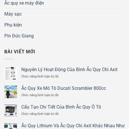
Ắc quy xe máy điện
Máy sạc
Phụ kiện
Pin Đức Giang
BÀI VIẾT MỚI
Nguyên Lý Hoạt Động Của Bình Ắc Quy Chì Axit
ở
Chức năng bình luận bị tắt
Nguyên
Lý
Ắc Quy Xe Mô Tô Ducati Scrambler 800cc
Hoạt
ở
Chức năng bình luận bị tắt
Động
Ắc
Của
Quy
Bình
Cấu Tạo Chi Tiết Của Bình Ắc Quy Ô Tô
Xe
Ắc
ở
Chức năng bình luận bị tắt
Mô
Quy
Cấu
Tô
Chì
Tạo
Ducati
Ắc Quy Lithium Và Ắc Quy Chì Axit Khác Nhau Như
Axit
Chi