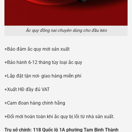
Ắc quy đồng nai chuyên dùng cho đầu kéo
+Bảo đảm ắc quy mới sản xuất
+Bảo hành 6-12 tháng tùy loại ắc quy
+Lắp đặt tận nơi- giao hàng miễn phí
+Xuất HĐ đầy đủ VAT
+Cam đoan hàng chính hãng
+Đổi mới hoàn toàn khi ắc quy bị lỗi từ nhà sản xuất.
Tr
ụ
s
ở
chính: 118 Qu
ố
c l
ộ
1A ph
ườ
ng Tam Bình Thành