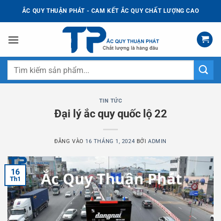
Bỏ
ẮC QUY THUẬN PHÁT - CAM KẾT ẮC QUY CHẤT LƯỢNG CAO
qua
nội
dung
Tìm
kiếm:
TIN TỨC
Đại lý ắc quy quốc lộ 22
ĐĂNG VÀO
16 THÁNG 1, 2024
BỞI
ADMIN
16
Th1