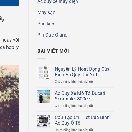
Ắc quy xe máy điện
Máy sạc
a,
Phụ kiện
Pin Đức Giang
 ngay với
cả hợp lý
BÀI VIẾT MỚI
Nguyên Lý Hoạt Động Của
Bình Ắc Quy Chì Axit
ở
Chức năng bình luận bị tắt
Nguyên
Lý
Ắc Quy Xe Mô Tô Ducati
Hoạt
Scrambler 800cc
Động
ở
Chức năng bình luận bị tắt
Của
Ắc
Bình
Quy
Cấu Tạo Chi Tiết Của Bình
Ắc
Xe
Quy
Ắc Quy Ô Tô
Mô
Chì
ở
Chức năng bình luận bị tắt
Tô
Axit