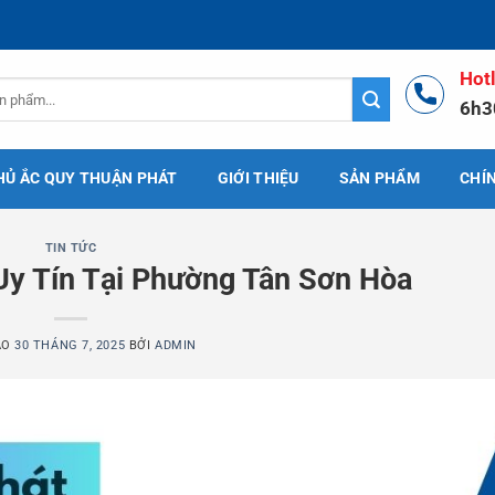
Hot
6h3
HỦ ẮC QUY THUẬN PHÁT
GIỚI THIỆU
SẢN PHẨM
CHÍ
TIN TỨC
Uy Tín Tại Phường Tân Sơn Hòa
ÀO
30 THÁNG 7, 2025
BỞI
ADMIN