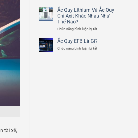
Cấu
Ducati
Tạo
Ắc Quy Lithium Và Ắc Quy
Scrambler
Chi
800cc
Chì Axit Khác Nhau Như
Tiết
Thế Nào?
Của
ở
Chức năng bình luận bị tắt
Bình
Ắc
Ắc
Quy
Quy
Ắc Quy EFB Là Gì?
Lithium
Ô
ở
Chức năng bình luận bị tắt
Và
Tô
Ắc
Ắc
Quy
Quy
EFB
Chì
Là
Axit
Gì?
Khác
Nhau
Như
Thế
Nào?
 tài xế,