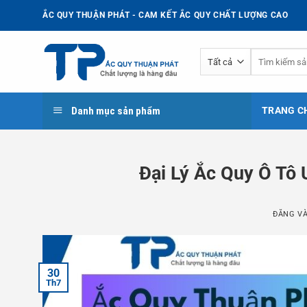
Bỏ
ẮC QUY THUẬN PHÁT - CAM KẾT ẮC QUY CHẤT LƯỢNG CAO
qua
nội
Tìm
dung
kiếm:
Danh mục sản phẩm
TRANG C
Đại Lý Ắc Quy Ô Tô 
ĐĂNG V
30
Th7