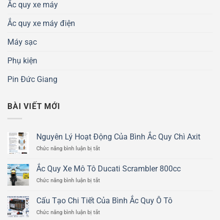
Ắc quy xe máy
Ắc quy xe máy điện
Máy sạc
Phụ kiện
Pin Đức Giang
BÀI VIẾT MỚI
Nguyên Lý Hoạt Động Của Bình Ắc Quy Chì Axit
ở
Chức năng bình luận bị tắt
Nguyên
Lý
Ắc Quy Xe Mô Tô Ducati Scrambler 800cc
Hoạt
ở
Chức năng bình luận bị tắt
Động
Ắc
Của
Quy
Bình
Cấu Tạo Chi Tiết Của Bình Ắc Quy Ô Tô
Xe
Ắc
ở
Chức năng bình luận bị tắt
Mô
Quy