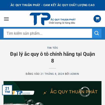
Bỏ
ẮC QUY THUẬN PHÁT - CAM KẾT ẮC QUY CHẤT LƯỢNG CAO
qua
nội
dung
Tìm
kiếm:
TIN TỨC
Đại lý ắc quy ô tô chính hãng tại Quận
8
ĐĂNG VÀO
21 THÁNG 8, 2024
BỞI
ADMIN
21
Th8