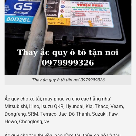
Thay ắc quy ô tô tận nơi 0979999326
Ắc quy cho xe tải, máy phục vụ cho các hãng như
Mitsubishi, Hino, Isuzu QKR, Hyundai, Kia, Thaco, Veam,
Dongfeng, SRM, Terraco, Jac, Đô Thành, Suzuki, Faw,
Howo, Chenglong, vv
Ắc quy cho tàu thuyền, bao gồm tàu ​​thủy, ca nô và tàu