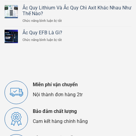
Cấu
Tô
Chì
Tạo
Ducati
Ắc Quy Lithium Và Ắc Quy Chì Axit Khác Nhau Như
Axit
Chi
Scrambler
Thế Nào?
Tiết
800cc
ở
Chức năng bình luận bị tắt
Của
Ắc
Bình
Quy
Ắc
Ắc Quy EFB Là Gì?
Lithium
Quy
ở
Chức năng bình luận bị tắt
Và
Ô
Ắc
Ắc
Tô
Quy
Quy
EFB
Chì
Là
Axit
Gì?
Khác
Nhau
Như
Thế
Miễn phí vận chuyển
Nào?
Nội thành đơn hàng 2tr
Bảo đảm chất lượng
Cam kết hàng chính hãng