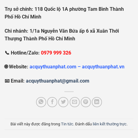
Tr
ụ
s
ở
chính: 118 Qu
ố
c l
ộ
1A ph
ườ
ng Tam Bình Thành
Ph
ố
H
ồ
Chí Minh
Chi nhánh: 1/1a Nguy
ễ
n V
ă
n B
ứ
a
ấ
p 6 xã Xuân Th
ớ
i
Th
ượ
ng Thành Ph
ố
H
ồ
Chí Minh
📞 Hotline/Zalo:
0979 999 326
🌐 Website:
acquythuanphat.com – acquythuanphat.vn
📧 Email:
acquythuanphat@gmail.com
Bài viết này được đăng trong
Tin tức
. Đánh dấu
liên kết thường trực
.