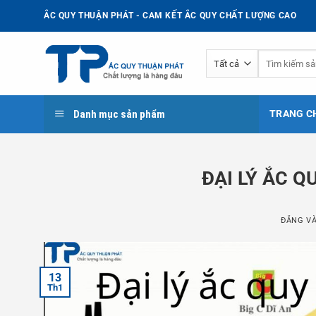
Bỏ
ẮC QUY THUẬN PHÁT - CAM KẾT ẮC QUY CHẤT LƯỢNG CAO
qua
nội
Tìm
dung
kiếm:
Danh mục sản phẩm
TRANG C
ĐẠI LÝ ẮC Q
ĐĂNG V
13
Th1