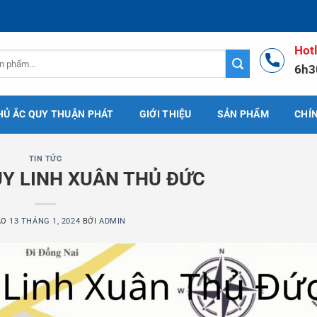
Hot
6h3
HỦ ẮC QUY THUẬN PHÁT
GIỚI THIỆU
SẢN PHẨM
CHÍ
TIN TỨC
UY LINH XUÂN THỦ ĐỨC
ÀO
13 THÁNG 1, 2024
BỞI
ADMIN