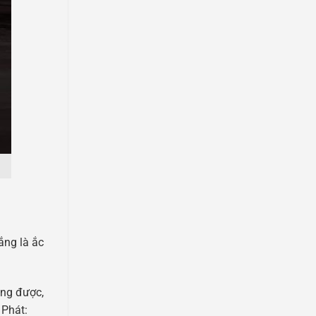
ắng là ắc
ộng được,
 Phát: