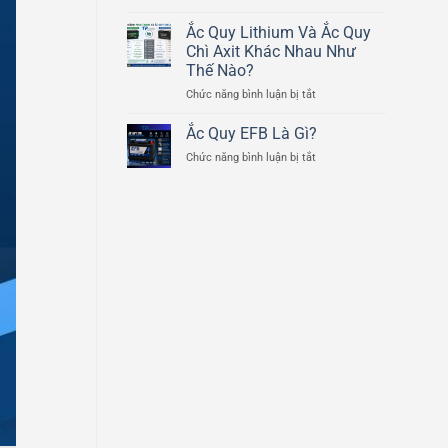
Cấu
Ducati
Tạo
Ắc Quy Lithium Và Ắc Quy
Scrambler
Chi
800cc
Chì Axit Khác Nhau Như
Tiết
Thế Nào?
Của
ở
Chức năng bình luận bị tắt
Bình
Ắc
Ắc
Quy
Quy
Ắc Quy EFB Là Gì?
Lithium
Ô
ở
Chức năng bình luận bị tắt
Và
Tô
Ắc
Ắc
Quy
Quy
EFB
Chì
Là
Axit
Gì?
Khác
Nhau
Như
Thế
Nào?