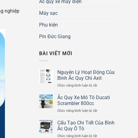
Ắc quy xe máy điện
ng nghiệp
Máy sạc
Phụ kiện
Pin Đức Giang
BÀI VIẾT MỚI
Nguyên Lý Hoạt Động Của
Bình Ắc Quy Chì Axit
ở
Chức năng bình luận bị tắt
Nguyên
Lý
Ắc Quy Xe Mô Tô Ducati
Hoạt
Scrambler 800cc
Động
ở
Chức năng bình luận bị tắt
Của
Ắc
Bình
Quy
Cấu Tạo Chi Tiết Của Bình
Ắc
Xe
Quy
Ắc Quy Ô Tô
Mô
Chì
ở
Chức năng bình luận bị tắt
Tô
Axit