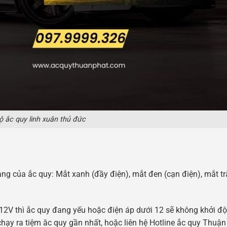
 ắc quy linh xuân thủ đức
ạng của ắc quy: Mắt xanh (đầy điện), mắt đen (cạn điện), mắt tr
 12V thì ắc quy đang yếu hoặc điện áp dưới 12 sẽ không khởi đ
hạy ra tiệm ăc quy gần nhất, hoặc liên hệ Hotline ắc quy Thuận