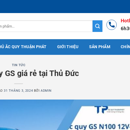
Hot
6h3
HỦ ẮC QUY THUẬN PHÁT
GIỚI THIỆU
SẢN PHẨM
CHÍ
TIN TỨC
y GS giá rẻ tại Thủ Đức
ÀO
31 THÁNG 3, 2024
BỞI
ADMIN