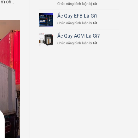
ảm chí,
ở
Chức năng bình luận bị tắt
Bình
Ắc
Ắc
Quy
Quy
Ắc Quy EFB Là Gì?
Lithium
Ô
ở
Chức năng bình luận bị tắt
Và
Tô
Ắc
Ắc
Quy
Ắc Quy AGM Là Gì?
Quy
EFB
Chì
ở
Chức năng bình luận bị tắt
Là
Axit
Ắc
Gì?
Khác
Quy
Nhau
AGM
Như
Là
Thế
Gì?
Nào?