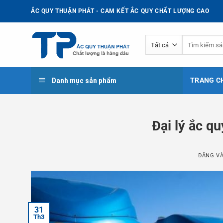
Bỏ
ẮC QUY THUẬN PHÁT - CAM KẾT ẮC QUY CHẤT LƯỢNG CAO
qua
nội
Tìm
dung
kiếm:
Danh mục sản phẩm
TRANG C
Đại lý ắc qu
ĐĂNG V
31
Th3