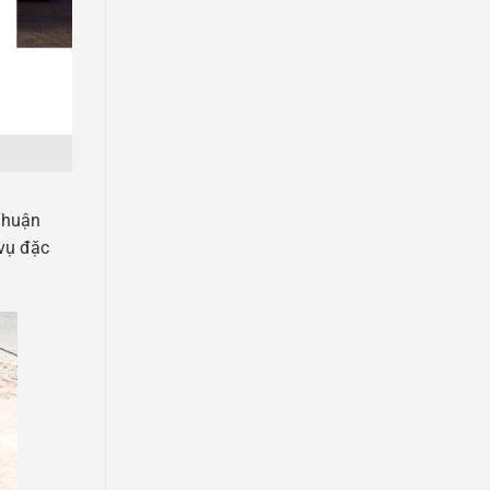
 Thuận
 vụ đặc