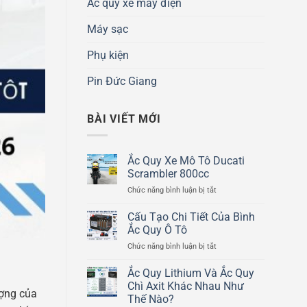
Ắc quy xe máy điện
Máy sạc
Phụ kiện
Pin Đức Giang
BÀI VIẾT MỚI
Ắc Quy Xe Mô Tô Ducati
Scrambler 800cc
ở
Chức năng bình luận bị tắt
Ắc
Quy
Cấu Tạo Chi Tiết Của Bình
Xe
Ắc Quy Ô Tô
Mô
ở
Chức năng bình luận bị tắt
Tô
Cấu
Ducati
Tạo
Ắc Quy Lithium Và Ắc Quy
Scrambler
Chi
800cc
Chì Axit Khác Nhau Như
ượng của
Tiết
Thế Nào?
Của