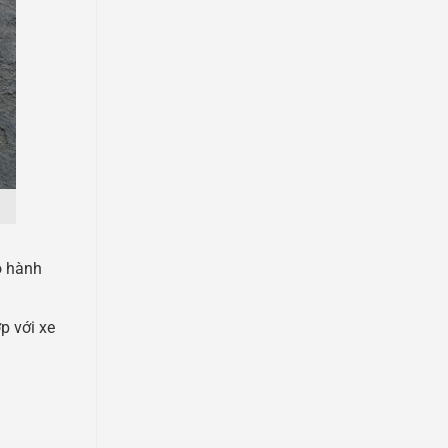
o hành
p với xe