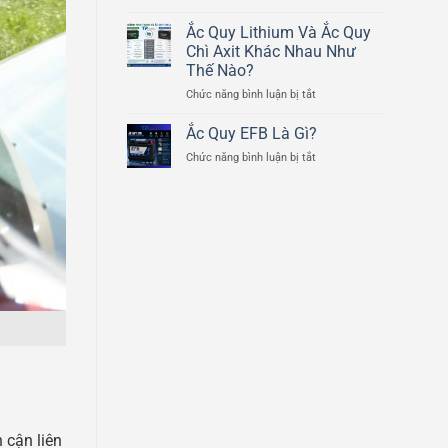
Cấu
Ducati
Tạo
Ắc Quy Lithium Và Ắc Quy
Scrambler
Chi
800cc
Chì Axit Khác Nhau Như
Tiết
Thế Nào?
Của
ở
Chức năng bình luận bị tắt
Bình
Ắc
Ắc
Quy
Quy
Ắc Quy EFB Là Gì?
Lithium
Ô
ở
Chức năng bình luận bị tắt
Và
Tô
Ắc
Ắc
Quy
Quy
EFB
Chì
Là
Axit
Gì?
Khác
Nhau
Như
Thế
Nào?
 cận liên