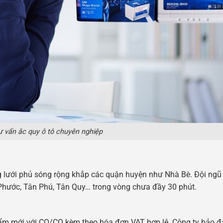
ư vấn ắc quy ô tô chuyên nghiệp
g lưới phủ sóng rộng khắp các quận huyện như Nhà Bè. Đội ngũ 
 Phước, Tân Phú, Tân Quy… trong vòng chưa đầy 30 phút.
phẩm mới với CO/CQ kèm theo hóa đơn VAT hợp lệ. Công ty bảo 