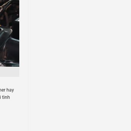
ner hay
 tình