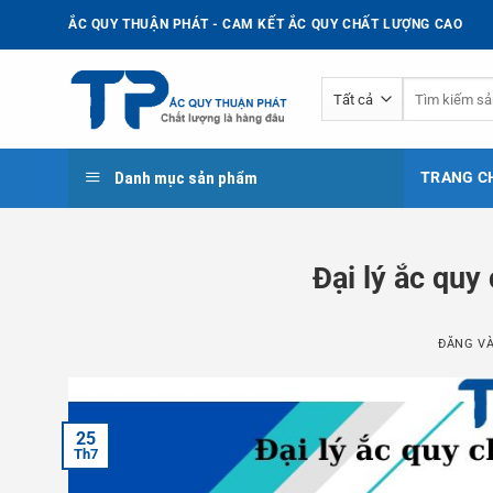
Bỏ
ẮC QUY THUẬN PHÁT - CAM KẾT ẮC QUY CHẤT LƯỢNG CAO
qua
nội
Tìm
dung
kiếm:
Danh mục sản phẩm
TRANG C
Đại lý ắc quy
ĐĂNG V
25
Th7