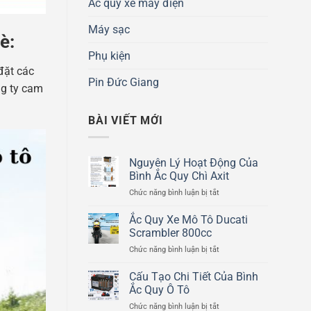
Ắc quy xe máy điện
Máy sạc
è:
Phụ kiện
đặt các
Pin Đức Giang
ng ty cam
BÀI VIẾT MỚI
Nguyên Lý Hoạt Động Của
Bình Ắc Quy Chì Axit
ở
Chức năng bình luận bị tắt
Nguyên
Lý
Ắc Quy Xe Mô Tô Ducati
Hoạt
Scrambler 800cc
Động
ở
Chức năng bình luận bị tắt
Của
Ắc
Bình
Quy
Cấu Tạo Chi Tiết Của Bình
Ắc
Xe
Quy
Ắc Quy Ô Tô
Mô
Chì
ở
Chức năng bình luận bị tắt
Tô
Axit