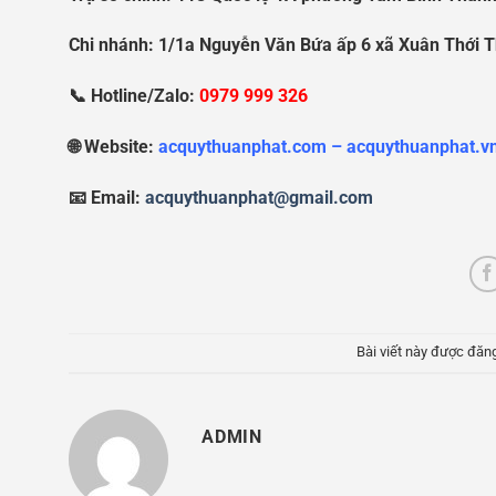
Chi nhánh: 1/1a Nguy
ễ
n V
ă
n B
ứ
a
ấ
p 6 xã Xuân Th
ớ
i 
📞 Hotline/Zalo:
0979 999 326
🌐 Website:
acquythuanphat.com – acquythuanphat.v
📧 Email:
acquythuanphat@gmail.com
Bài viết này được đăn
ADMIN