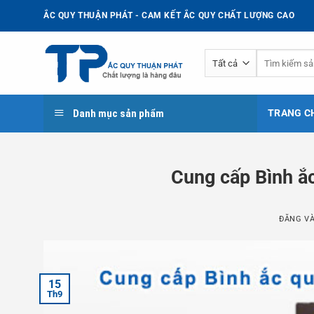
Bỏ
ẮC QUY THUẬN PHÁT - CAM KẾT ẮC QUY CHẤT LƯỢNG CAO
qua
nội
Tìm
dung
kiếm:
Danh mục sản phẩm
TRANG C
Cung cấp Bình ắ
ĐĂNG V
15
Th9