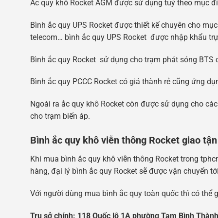
Ắc quy khô Rocket AGM được sử dụng tuỳ theo mục đích
Bình ắc quy UPS Rocket được thiết kế chuyên cho mục đí
telecom… bình ắc quy UPS Rocket được nhập khẩu trực
Bình ắc quy Rocket sử dụng cho trạm phát sóng BTS có
Bình ắc quy PCCC Rocket có giá thành rẻ cũng ứng dụ
Ngoài ra ắc quy khô Rocket còn được sử dụng cho các 
cho trạm biến áp.
Bình ắc quy khô viễn thông Rocket giao tận
Khi mua bình ắc quy khô viễn thông Rocket trong tphc
hàng, đại lý bình ắc quy Rocket sẽ được vận chuyển tới
Với người dùng mua bình ắc quy toàn quốc thì có thể 
Tr
ụ
s
ở
chính: 118 Qu
ố
c l
ộ
1A ph
ườ
ng Tam Bình Thành