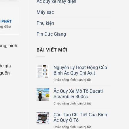
Ắc quy xe máy điện
Máy sạc
Phụ kiện
Pin Đức Giang
ông, bình
BÀI VIẾT MỚI
ốc gia
Nguyên Lý Hoạt Động Của
Bình Ắc Quy Chì Axit
guồn
ở
Chức năng bình luận bị tắt
Nguyên
Lý
Ắc Quy Xe Mô Tô Ducati
Hoạt
Scrambler 800cc
Động
ở
Chức năng bình luận bị tắt
Của
Ắc
Bình
Quy
Cấu Tạo Chi Tiết Của Bình
Ắc
Xe
Quy
Ắc Quy Ô Tô
Mô
Chì
ở
Chức năng bình luận bị tắt
Tô
Axit