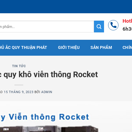
Hot
6h3
HỦ ẮC QUY THUẬN PHÁT
GIỚI THIỆU
SẢN PHẨM
CHÍ
TIN TỨC
c quy khô viễn thông Rocket
ÀO
15 THÁNG 9, 2023
BỞI
ADMIN