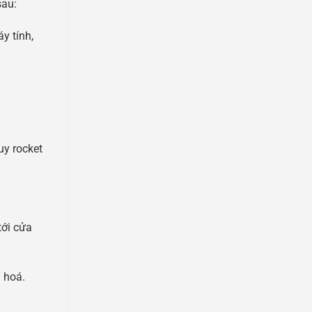
sau:
y tính,
uy rocket
tới cửa
 hoá.