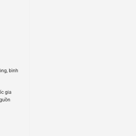
ông, bình
ốc gia
guồn