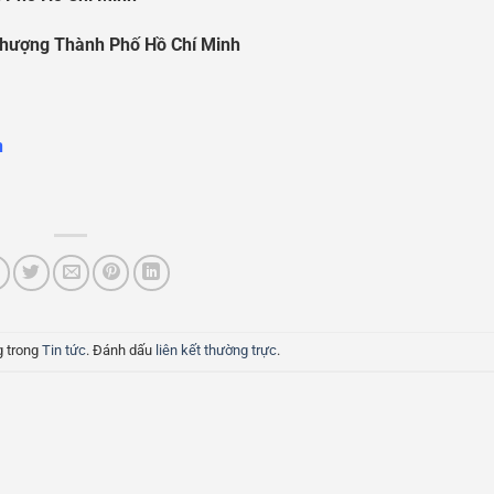
Th
ượ
ng Thành Ph
ố
H
ồ
Chí Minh
n
g trong
Tin tức
. Đánh dấu
liên kết thường trực
.