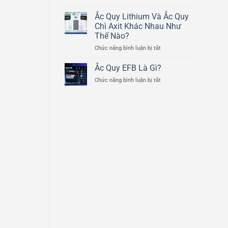
Cấu
Ducati
Tạo
Ắc Quy Lithium Và Ắc Quy
Scrambler
Chi
800cc
Chì Axit Khác Nhau Như
Tiết
Thế Nào?
Của
ở
Chức năng bình luận bị tắt
Bình
Ắc
Ắc
Quy
Quy
Ắc Quy EFB Là Gì?
Lithium
Ô
ở
Chức năng bình luận bị tắt
Và
Tô
Ắc
Ắc
Quy
Quy
EFB
Chì
Là
Axit
Gì?
Khác
Nhau
Như
Thế
Nào?