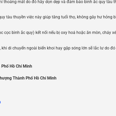
khí thoáng mát do đó hãy dọn dẹp và đảm bảo bình ắc quy tàu 
quy tàu thuyền việc này giúp tăng tuổi thọ, không gây hư hỏng b
c cọc bình ắc quy) kết nối nếu bị oxy hoá hoặc ăn mòn, cháy x
 khi di chuyển ngoài biển khoi hay gặp sóng lớn sẽ lắc lư do đó
 Ph
ố
H
ồ
Chí Minh
Th
ượ
ng Thành Ph
ố
H
ồ
Chí Minh
n