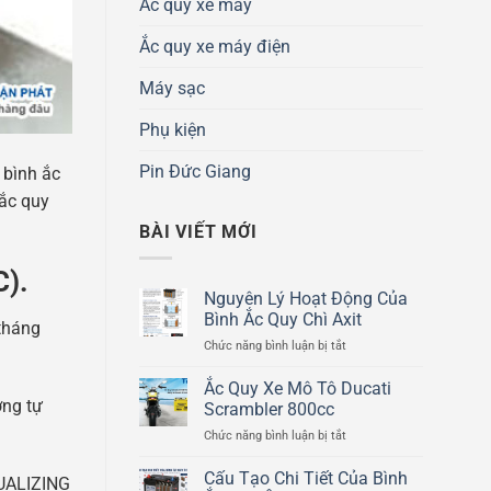
Ắc quy xe máy
Ắc quy xe máy điện
Máy sạc
Phụ kiện
Pin Đức Giang
 bình ắc
 ắc quy
BÀI VIẾT MỚI
C).
Nguyên Lý Hoạt Động Của
Bình Ắc Quy Chì Axit
 tháng
ở
Chức năng bình luận bị tắt
Nguyên
Lý
Ắc Quy Xe Mô Tô Ducati
Hoạt
ợng tự
Scrambler 800cc
Động
ở
Chức năng bình luận bị tắt
Của
Ắc
Bình
Quy
Cấu Tạo Chi Tiết Của Bình
Ắc
QUALIZING
Xe