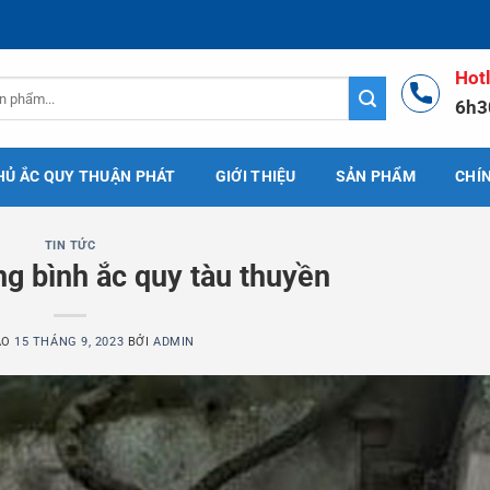
Hot
6h3
HỦ ẮC QUY THUẬN PHÁT
GIỚI THIỆU
SẢN PHẨM
CHÍ
TIN TỨC
g bình ắc quy tàu thuyền
ÀO
15 THÁNG 9, 2023
BỞI
ADMIN