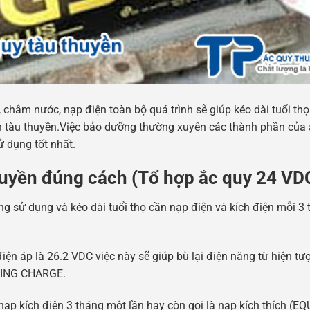
châm nước, nạp điện toàn bộ quá trình sẽ giúp kéo dài tuổi thọ
rên tàu thuyền.Việc bảo dưỡng thường xuyên các thành phần của
ử dụng tốt nhất.
huyền đúng cách (Tổ hợp ắc quy 24 VD
ng sử dụng và kéo dài tuổi thọ cần nạp điện và kích điện mỗi 3
ện áp là 26.2 VDC việc này sẽ giúp bù lại điện năng từ hiện tư
ATING CHARGE.
 nạp kích điện 3 tháng một lần hay còn gọi là nạp kích thích (E