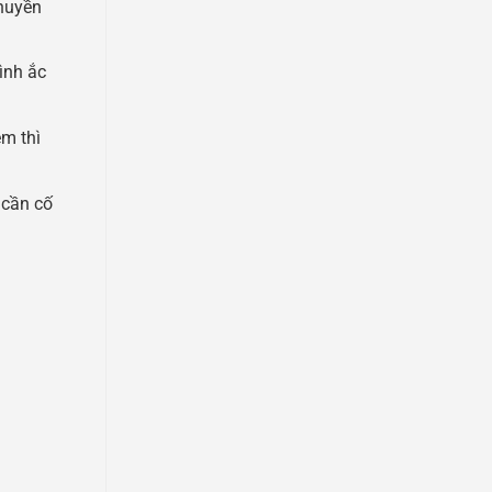
thuyền
ình ắc
ém thì
 cần cố