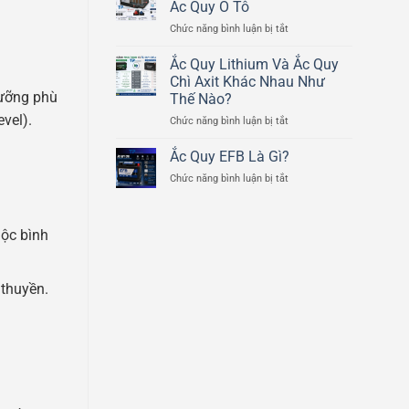
Quy
Ắc Quy Ô Tô
Mô
Chì
ở
Chức năng bình luận bị tắt
Tô
Axit
Cấu
Ducati
Tạo
Ắc Quy Lithium Và Ắc Quy
Scrambler
Chi
800cc
Chì Axit Khác Nhau Như
Tiết
dưỡng phù
Thế Nào?
Của
vel).
ở
Chức năng bình luận bị tắt
Bình
Ắc
Ắc
Quy
Quy
Ắc Quy EFB Là Gì?
Lithium
Ô
ở
Chức năng bình luận bị tắt
Và
Tô
Ắc
Ắc
Quy
Quy
EFB
Chì
hộc bình
Là
Axit
Gì?
Khác
Nhau
 thuyền.
Như
Thế
Nào?