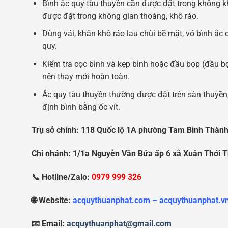
Bình ắc quy tàu thuyền cần được đặt trong không 
được đặt trong không gian thoáng, khô ráo.
Dùng vải, khăn khô ráo lau chùi bề mặt, vỏ bình ắc 
quy.
Kiểm tra cọc bình và kẹp bình hoặc đầu bọp (đầu bọ
nên thay mới hoàn toàn.
Ắc quy tàu thuyền thường được đặt trên sàn thuyền,
định bình bằng ốc vít.
Tr
ụ
s
ở
chính: 118 Qu
ố
c l
ộ
1A ph
ườ
ng Tam Bình Thành
Chi nhánh: 1/1a Nguy
ễ
n V
ă
n B
ứ
a
ấ
p 6 xã Xuân Th
ớ
i 
📞 Hotline/Zalo:
0979 999 326
🌐 Website:
acquythuanphat.com – acquythuanphat.v
📧 Email:
acquythuanphat@gmail.com