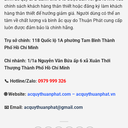
chính sách khách hàng thân thiết hoặc đăng ký làm khách
hàng thân thiết để hưởng giảm giá. Người dùng có thể an
tâm về chất lượng và bình ắc quy do Thuận Phát cung cấp
luôn được đảm bảo là chính hãng.
Tr
ụ
s
ở
chính: 118 Qu
ố
c l
ộ
1A ph
ườ
ng Tam Bình Thành
Ph
ố
H
ồ
Chí Minh
Chi nhánh: 1/1a Nguy
ễ
n V
ă
n B
ứ
a
ấ
p 6 xã Xuân Th
ớ
i
Th
ượ
ng Thành Ph
ố
H
ồ
Chí Minh
📞 Hotline/Zalo:
0979 999 326
🌐 Website:
acquythuanphat.com – acquythuanphat.vn
📧 Email:
acquythuanphat@gmail.com