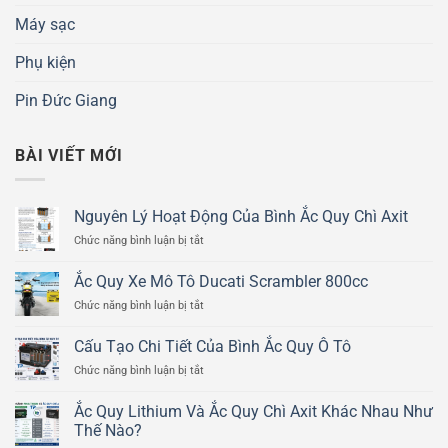
Máy sạc
Phụ kiện
Pin Đức Giang
BÀI VIẾT MỚI
Nguyên Lý Hoạt Động Của Bình Ắc Quy Chì Axit
ở
Chức năng bình luận bị tắt
Nguyên
Lý
Ắc Quy Xe Mô Tô Ducati Scrambler 800cc
Hoạt
ở
Chức năng bình luận bị tắt
Động
Ắc
Của
Quy
Bình
Cấu Tạo Chi Tiết Của Bình Ắc Quy Ô Tô
Xe
Ắc
ở
Chức năng bình luận bị tắt
Mô
Quy
Cấu
Tô
Chì
Tạo
Ducati
Ắc Quy Lithium Và Ắc Quy Chì Axit Khác Nhau Như
Axit
Chi
Scrambler
Thế Nào?
Tiết
800cc