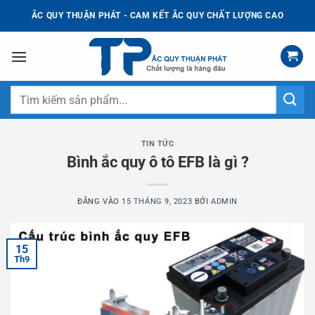
Bỏ
ẮC QUY THUẬN PHÁT - CAM KẾT ẮC QUY CHẤT LƯỢNG CAO
qua
nội
dung
Tìm
kiếm:
TIN TỨC
Bình ắc quy ô tô EFB là gì ?
ĐĂNG VÀO
15 THÁNG 9, 2023
BỞI
ADMIN
15
Th9