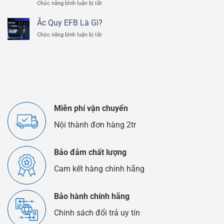
ở
Chức năng bình luận bị tắt
Của
Ắc
Bình
Quy
Ắc
Ắc Quy EFB Là Gì?
Lithium
Quy
ở
Chức năng bình luận bị tắt
Và
Ô
Ắc
Ắc
Tô
Quy
Quy
EFB
Chì
Là
Axit
Gì?
Khác
Nhau
Như
Thế
Miễn phí vận chuyển
Nào?
Nội thành đơn hàng 2tr
Bảo đảm chất lượng
Cam kết hàng chính hãng
Bảo hành chính hãng
Chính sách đổi trả uy tín