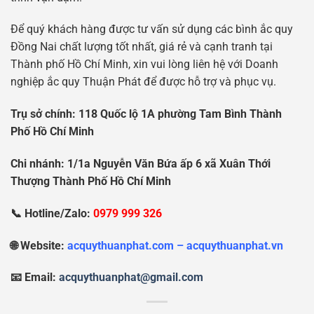
Để quý khách hàng được tư vấn sử dụng các bình ắc quy
Đồng Nai chất lượng tốt nhất, giá rẻ và cạnh tranh tại
Thành phố Hồ Chí Minh, xin vui lòng liên hệ với Doanh
nghiệp ắc quy Thuận Phát để được hỗ trợ và phục vụ.
Tr
ụ
s
ở
chính: 118 Qu
ố
c l
ộ
1A ph
ườ
ng Tam Bình Thành
Ph
ố
H
ồ
Chí Minh
Chi nhánh: 1/1a Nguy
ễ
n V
ă
n B
ứ
a
ấ
p 6 xã Xuân Th
ớ
i
Th
ượ
ng Thành Ph
ố
H
ồ
Chí Minh
📞 Hotline/Zalo:
0979 999 326
🌐 Website:
acquythuanphat.com – acquythuanphat.vn
📧 Email:
acquythuanphat@gmail.com