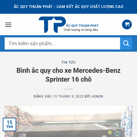
Bỏ
ẮC QUY THUẬN PHÁT - CAM KẾT ẮC QUY CHẤT LƯỢNG CAO
qua
nội
dung
Tìm
kiếm:
TIN TỨC
Bình ắc quy cho xe Mercedes-Benz
Sprinter 16 chỗ
ĐĂNG VÀO
15 THÁNG 9, 2023
BỞI
ADMIN
15
Th9