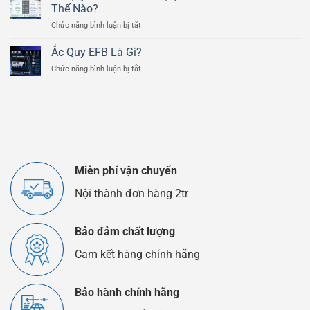
Chi
Scrambler
Thế Nào?
Tiết
800cc
ở
Chức năng bình luận bị tắt
Của
Ắc
Bình
Quy
Ắc
Ắc Quy EFB Là Gì?
Lithium
Quy
ở
Chức năng bình luận bị tắt
Và
Ô
Ắc
Ắc
Tô
Quy
Quy
EFB
Chì
Là
Axit
Gì?
Khác
Nhau
Như
Thế
Miễn phí vận chuyển
Nào?
Nội thành đơn hàng 2tr
Bảo đảm chất lượng
Cam kết hàng chính hãng
Bảo hành chính hãng