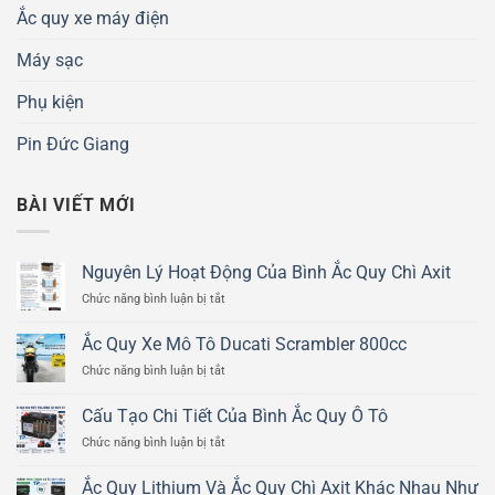
Ắc quy xe máy điện
Máy sạc
Phụ kiện
Pin Đức Giang
BÀI VIẾT MỚI
Nguyên Lý Hoạt Động Của Bình Ắc Quy Chì Axit
ở
Chức năng bình luận bị tắt
Nguyên
Lý
Ắc Quy Xe Mô Tô Ducati Scrambler 800cc
Hoạt
ở
Chức năng bình luận bị tắt
Động
Ắc
Của
Quy
Bình
Cấu Tạo Chi Tiết Của Bình Ắc Quy Ô Tô
Xe
Ắc
ở
Chức năng bình luận bị tắt
Mô
Quy
Cấu
Tô
Chì
Tạo
Ducati
Ắc Quy Lithium Và Ắc Quy Chì Axit Khác Nhau Như
Axit