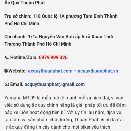
Ắc Quy Thuận Phát
Tr
ụ
s
ở
chính: 118 Qu
ố
c l
ộ
1A ph
ườ
ng Tam Bình Thành
Ph
ố
H
ồ
Chí Minh
Chi nhánh: 1/1a Nguy
ễ
n V
ă
n B
ứ
a
ấ
p 6 xã Xuân Th
ớ
i
Th
ượ
ng Thành Ph
ố
H
ồ
Chí Minh
📞 Hotline/Zalo:
0979 999 326
🌐 Website:
acquythuanphat.com – acquythuanphat.vn
📧 Email:
acquythuanphat@gmail.com
Yamaha MT-09 là mẫu mô tô mạnh mẽ và hiện đại, vì vậy
việc sử dụng ắc quy chính hãng là giải pháp tối ưu để đảm
bảo xe luôn hoạt động bền bỉ. Với uy tín lâu năm, dịch vụ
tận tâm và sản phẩm chất lượng, Thuận Phát chính là đại
lý ắc quy đáng tin cậy dành cho mọi biker yêu thích