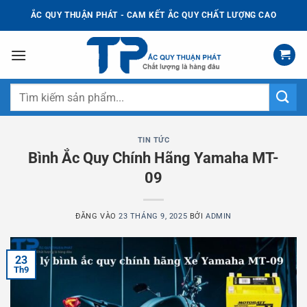
Bỏ
ẮC QUY THUẬN PHÁT - CAM KẾT ẮC QUY CHẤT LƯỢNG CAO
qua
nội
dung
Tìm
kiếm:
TIN TỨC
Bình Ắc Quy Chính Hãng Yamaha MT-
09
ĐĂNG VÀO
23 THÁNG 9, 2025
BỞI
ADMIN
23
Th9