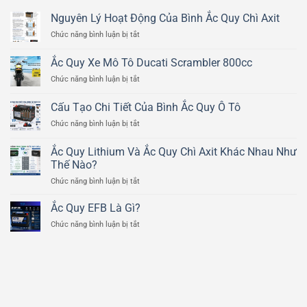
Nguyên Lý Hoạt Động Của Bình Ắc Quy Chì Axit
ở
Chức năng bình luận bị tắt
Nguyên
Lý
Ắc Quy Xe Mô Tô Ducati Scrambler 800cc
Hoạt
ở
Chức năng bình luận bị tắt
Động
Ắc
Của
Quy
Bình
Cấu Tạo Chi Tiết Của Bình Ắc Quy Ô Tô
Xe
Ắc
ở
Chức năng bình luận bị tắt
Mô
Quy
Cấu
Tô
Chì
Tạo
Ducati
Ắc Quy Lithium Và Ắc Quy Chì Axit Khác Nhau Như
Axit
Chi
Scrambler
Thế Nào?
Tiết
800cc
ở
Chức năng bình luận bị tắt
Của
Ắc
Bình
Quy
Ắc
Ắc Quy EFB Là Gì?
Lithium
Quy
ở
Chức năng bình luận bị tắt
Và
Ô
Ắc
Ắc
Tô
Quy
Quy
EFB
Chì
Là
Axit
Gì?
Khác
Nhau