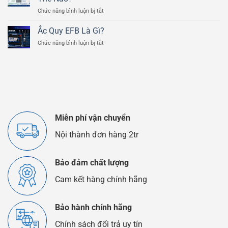
Tiết
800cc
ở
Chức năng bình luận bị tắt
Của
Ắc
Bình
Quy
Ắc
Ắc Quy EFB Là Gì?
Lithium
Quy
ở
Chức năng bình luận bị tắt
Và
Ô
Ắc
Ắc
Tô
Quy
Quy
EFB
Chì
Là
Axit
Gì?
Khác
Nhau
Như
Thế
Miễn phí vận chuyển
Nào?
Nội thành đơn hàng 2tr
Bảo đảm chất lượng
Cam kết hàng chính hãng
Bảo hành chính hãng
Chính sách đổi trả uy tín