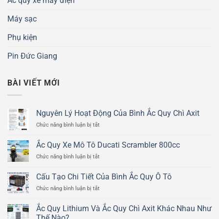
Ắc quy xe máy điện
Máy sạc
Phụ kiện
Pin Đức Giang
BÀI VIẾT MỚI
Nguyên Lý Hoạt Động Của Bình Ắc Quy Chì Axit
ở
Chức năng bình luận bị tắt
Nguyên
Lý
Ắc Quy Xe Mô Tô Ducati Scrambler 800cc
Hoạt
ở
Chức năng bình luận bị tắt
Động
Ắc
Của
Quy
Bình
Cấu Tạo Chi Tiết Của Bình Ắc Quy Ô Tô
Xe
Ắc
ở
Chức năng bình luận bị tắt
Mô
Quy
Cấu
Tô
Chì
Tạo
Ducati
Ắc Quy Lithium Và Ắc Quy Chì Axit Khác Nhau Như
Axit
Chi
Scrambler
Thế Nào?