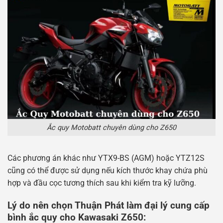
Ắc quy Motobatt chuyên dùng cho Z650
Các phương án khác như YTX9-BS (AGM) hoặc YTZ12S
cũng có thể được sử dụng nếu kích thước khay chứa phù
hợp và đầu cọc tương thích sau khi kiểm tra kỹ lưỡng.
Lý do nên chọn Thuận Phát làm đại lý cung cấp
bình ắc quy cho Kawasaki Z650: