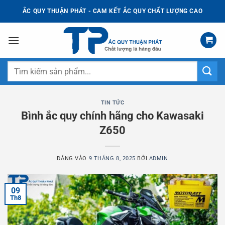
Bỏ
ẮC QUY THUẬN PHÁT - CAM KẾT ẮC QUY CHẤT LƯỢNG CAO
qua
nội
dung
Tìm
kiếm:
TIN TỨC
Bình ắc quy chính hãng cho Kawasaki
Z650
ĐĂNG VÀO
9 THÁNG 8, 2025
BỞI
ADMIN
09
Th8