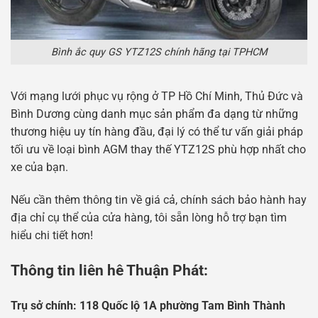
Bình ắc quy GS YTZ12S chính hãng tại TPHCM
Với mạng lưới phục vụ rộng ở TP Hồ Chí Minh, Thủ Đức và
Bình Dương cùng danh mục sản phẩm đa dạng từ những
thương hiệu uy tín hàng đầu, đại lý có thể tư vấn giải pháp
tối ưu về loại bình AGM thay thế YTZ12S phù hợp nhất cho
xe của bạn.
Nếu cần thêm thông tin về giá cả, chính sách bảo hành hay
địa chỉ cụ thể của cửa hàng, tôi sẵn lòng hỗ trợ bạn tìm
hiểu chi tiết hơn!
Thông tin liên hê Thuận Phát:
Tr
ụ
s
ở
chính: 118 Qu
ố
c l
ộ
1A ph
ườ
ng Tam Bình Thành