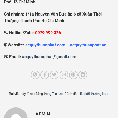
Ph
ố
H
ồ
Chí Minh
Chi nhánh: 1/1a Nguy
ễ
n V
ă
n B
ứ
a
ấ
p 6 xã Xuân Th
ớ
i
Th
ượ
ng Thành Ph
ố
H
ồ
Chí Minh
📞 Hotline/Zalo:
0979 999 326
🌐 Website:
acquythuanphat.com – acquythuanphat.vn
📧 Email:
acquythuanphat@gmail.com
Bài viết này được đăng trong
Tin tức
. Đánh dấu
liên kết thường trực
.
ADMIN