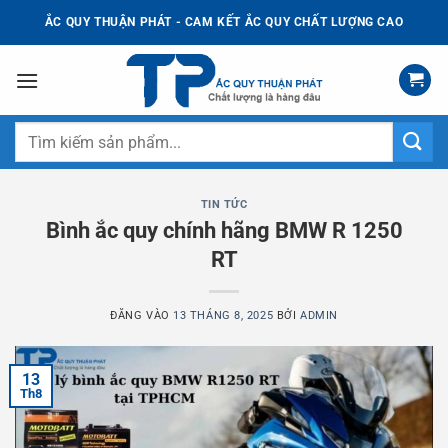
Bỏ
ẮC QUY THUẬN PHÁT - CAM KẾT ẮC QUY CHẤT LƯỢNG CAO
qua
nội
dung
Tìm
kiếm:
TIN TỨC
Bình ắc quy chính hãng BMW R 1250
RT
ĐĂNG VÀO
13 THÁNG 8, 2025
BỞI
ADMIN
13
Th8