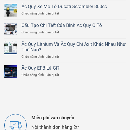
Lý
Ắc Quy Xe Mô Tô Ducati Scrambler 800cc
Hoạt
ở
Chức năng bình luận bị tắt
Động
Ắc
Của
Quy
Bình
Cấu Tạo Chi Tiết Của Bình Ắc Quy Ô Tô
Xe
Ắc
ở
Chức năng bình luận bị tắt
Mô
Quy
Cấu
Tô
Chì
Tạo
Ducati
Ắc Quy Lithium Và Ắc Quy Chì Axit Khác Nhau Như
Axit
Chi
Scrambler
Thế Nào?
Tiết
800cc
ở
Chức năng bình luận bị tắt
Của
Ắc
Bình
Quy
Ắc
Ắc Quy EFB Là Gì?
Lithium
Quy
ở
Chức năng bình luận bị tắt
Và
Ô
Ắc
Ắc
Tô
Quy
Quy
EFB
Chì
Là
Axit
Gì?
Khác
Nhau
Như
Thế
Miễn phí vận chuyển
Nào?
Nội thành đơn hàng 2tr