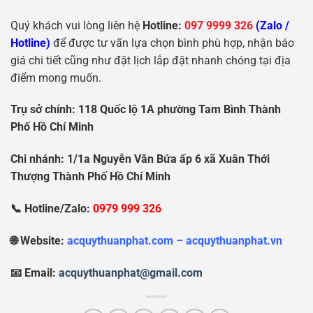
Quý khách vui lòng liên hệ
Hotline:
097 9999 326
(Zalo /
Hotline)
để được tư vấn lựa chọn bình phù hợp, nhận báo
giá chi tiết cũng như đặt lịch lắp đặt nhanh chóng tại địa
điểm mong muốn.
Tr
ụ
s
ở
chính: 118 Qu
ố
c l
ộ
1A ph
ườ
ng Tam Bình Thành
Ph
ố
H
ồ
Chí Minh
Chi nhánh: 1/1a Nguy
ễ
n V
ă
n B
ứ
a
ấ
p 6 xã Xuân Th
ớ
i
Th
ượ
ng Thành Ph
ố
H
ồ
Chí Minh
📞 Hotline/Zalo:
0979 999 326
🌐 Website:
acquythuanphat.com – acquythuanphat.vn
📧 Email:
acquythuanphat@gmail.com