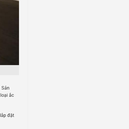
. Sản
loại ắc
lắp đặt