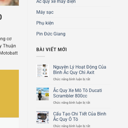
Ắc quy xe máy điện
Máy sạc
0
Phụ kiện
Pin Đức Giang
ộng cơ
uy Thuận
BÀI VIẾT MỚI
 Motobatt
Nguyên Lý Hoạt Động Của
Bình Ắc Quy Chì Axit
ở
Chức năng bình luận bị tắt
Nguyên
Lý
Ắc Quy Xe Mô Tô Ducati
Hoạt
Scrambler 800cc
Động
ở
Chức năng bình luận bị tắt
Của
Ắc
Bình
Quy
Cấu Tạo Chi Tiết Của Bình
Ắc
Xe
Quy
Ắc Quy Ô Tô
Mô
Chì
ở
Chức năng bình luận bị tắt
Tô
Axit