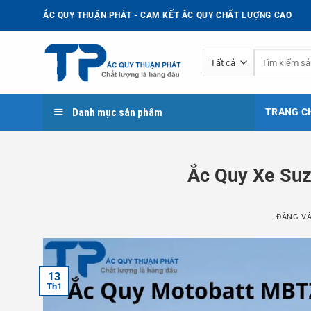
Bỏ
ẮC QUY THUẬN PHÁT - CAM KẾT ẮC QUY CHẤT LƯỢNG CAO
qua
nội
Tìm
dung
kiếm:
Danh mục sản phẩm
TRANG C
Ắc Quy Xe Suz
ĐĂNG V
13
Th1