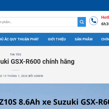
Hot
6h3
HỦ ẮC QUY THUẬN PHÁT
GIỚI THIỆU
SẢN PHẨM
CHÍ
TIN TỨC
uki GSX-R600 chính hãng
ÀO
13 THÁNG 1, 2026
BỞI
ADMIN