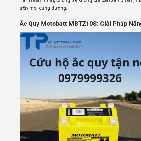
Tại
Thuận Phát
, chúng tôi không chỉ bán sản phẩm, m
trên mọi cung đường.
Ắc Quy Motobatt MBTZ10S: Giải Pháp Năn