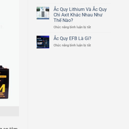
Cấu
Ducati
Tạo
Ắc Quy Lithium Và Ắc Quy
Scrambler
Chi
800cc
Chì Axit Khác Nhau Như
Tiết
Thế Nào?
Của
ở
Chức năng bình luận bị tắt
Bình
Ắc
Ắc
Quy
Quy
Ắc Quy EFB Là Gì?
Lithium
Ô
ở
Chức năng bình luận bị tắt
Và
Tô
Ắc
Ắc
Quy
Quy
EFB
Chì
Là
Axit
Gì?
Khác
Nhau
Như
Thế
Nào?