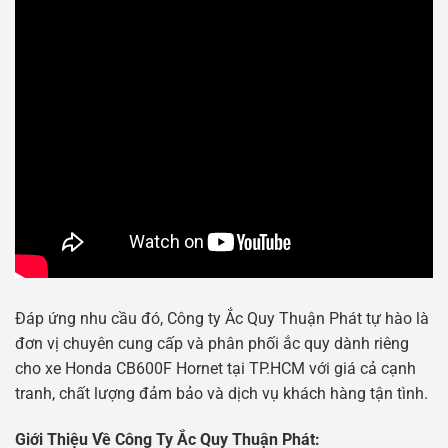
Đáp ứng nhu cầu đó, Công ty Ắc Quy Thuận Phát tự hào là
đơn vị chuyên cung cấp và phân phối ắc quy dành riêng
cho xe Honda CB600F Hornet tại TP.HCM với giá cả cạnh
tranh, chất lượng đảm bảo và dịch vụ khách hàng tận tình.
Giới Thiệu Về Công Ty Ắc Quy Thuận Phát: