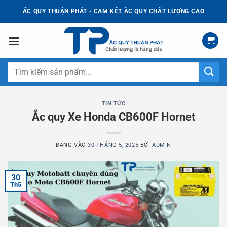
Bỏ
ẮC QUY THUẬN PHÁT - CAM KẾT ẮC QUY CHẤT LƯỢNG CAO
qua
nội
dung
Tìm
kiếm:
TIN TỨC
Ắc quy Xe Honda CB600F Hornet
ĐĂNG VÀO
30 THÁNG 5, 2025
BỞI
ADMIN
30
Th5