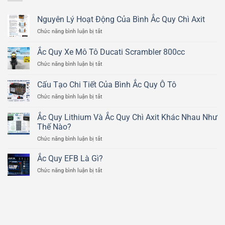
Nguyên Lý Hoạt Động Của Bình Ắc Quy Chì Axit
ở
Chức năng bình luận bị tắt
Nguyên
Lý
Ắc Quy Xe Mô Tô Ducati Scrambler 800cc
Hoạt
ở
Chức năng bình luận bị tắt
Động
Ắc
Của
Quy
Bình
Cấu Tạo Chi Tiết Của Bình Ắc Quy Ô Tô
Xe
Ắc
ở
Chức năng bình luận bị tắt
Mô
Quy
Cấu
Tô
Chì
Tạo
Ducati
Ắc Quy Lithium Và Ắc Quy Chì Axit Khác Nhau Như
Axit
Chi
Scrambler
Thế Nào?
Tiết
800cc
ở
Chức năng bình luận bị tắt
Của
Ắc
Bình
Quy
Ắc
Ắc Quy EFB Là Gì?
Lithium
Quy
ở
Chức năng bình luận bị tắt
Và
Ô
Ắc
Ắc
Tô
Quy
Quy
EFB
Chì
Là
Axit
Gì?
Khác
Nhau