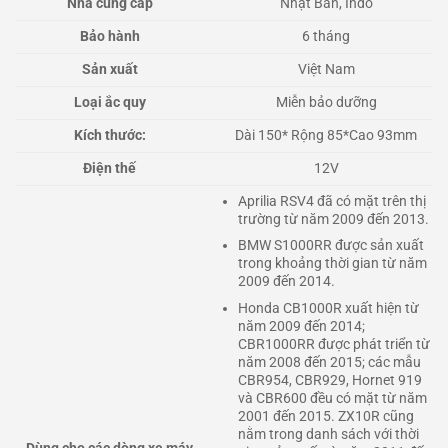
Nhà cung cấp
Nhật Bản, Indo
Bảo hành
6 tháng
Sản xuất
Việt Nam
Loại ắc quy
Miễn bảo dưỡng
Kích thước:
Dài 150* Rộng 85*Cao 93mm
Điện thế
12V
Aprilia RSV4 đã có mặt trên thị
trường từ năm 2009 đến 2013.
BMW S1000RR được sản xuất
trong khoảng thời gian từ năm
2009 đến 2014.
Honda CB1000R xuất hiện từ
năm 2009 đến 2014;
CBR1000RR được phát triển từ
năm 2008 đến 2015; các mẫu
CBR954, CBR929, Hornet 919
và CBR600 đều có mặt từ năm
2001 đến 2015. ZX10R cũng
nằm trong danh sách với thời