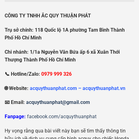
CÔNG TY TNHH ẮC QUY THUẬN PHÁT
Tr
ụ
s
ở
chính: 118 Qu
ố
c l
ộ
1A ph
ườ
ng Tam Bình Thành
Ph
ố
H
ồ
Chí Minh
Chi nhánh: 1/1a Nguy
ễ
n V
ă
n B
ứ
a
ấ
p 6 xã Xuân Th
ớ
i
Th
ượ
ng Thành Ph
ố
H
ồ
Chí Minh
📞 Hotline/Zalo:
0979 999 326
🌐 Website:
acquythuanphat.com – acquythuanphat.vn
📧 Email:
acquythuanphat@gmail.com
Fanpage:
facebook.com/acquythuanphat
Hy vọng rằng qua bài viết này bạn sẽ tìm thấy thông tin
hữu ích về dịch vụ cung cấp bình acquy cho chiếc Honda