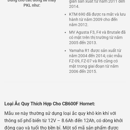
Dùng cho các dòng xe máy
gian sản xuất từ năm 2011 đến
PKL như:
2014.
KTM 690 đã được ra mắt và lưu
hành từ năm 2009 cho đến
năm 2012.
MV Agusta F3, F4 và Brutale đã
có mặt trên thị trường từ năm
2005 đến 2013.
Yamaha R1 được sản xuất từ
năm 2004 đến 2014; các mẫu
FZ-09, FZ-07 và R6 cũng có
mặt trong giai đoạn từ năm
2006 đến 2015.
Loại Ắc Quy Thích Hợp Cho CB600F Hornet:
Mẫu xe này thường sử dụng loại ắc quy khô kín khí với
thông số phổ biến từ 12V – 8.6Ah đến 12Ah, có dòng khởi
động cao và tuổi thọ bền bỉ. Một số mã sản phẩm được