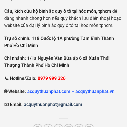
C
âu, kích cứu hộ bình ắc quy ô tô tại hóc môn, tphcm
dễ
dàng nhanh chóng hơn nếu quý khách lưu điện thoại hoặc
website của đại lý bình ắc quy ô tô tại hóc môn tphcm.
Tr
ụ
s
ở
chính: 118 Qu
ố
c l
ộ
1A ph
ườ
ng Tam Bình Thành
Ph
ố
H
ồ
Chí Minh
Chi nhánh: 1/1a Nguy
ễ
n V
ă
n B
ứ
a
ấ
p 6 xã Xuân Th
ớ
i
Th
ượ
ng Thành Ph
ố
H
ồ
Chí Minh
📞 Hotline/Zalo:
0979 999 326
🌐 Website:
acquythuanphat.com – acquythuanphat.vn
📧 Email:
acquythuanphat@gmail.com