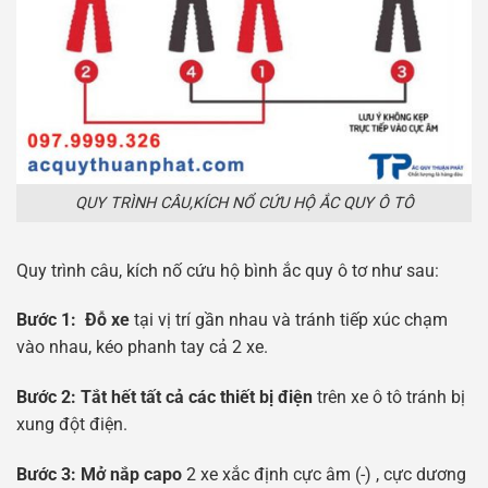
QUY TRÌNH CÂU,KÍCH NỔ CỨU HỘ ẮC QUY Ô TÔ
Quy trình câu, kích nố cứu hộ bình ắc quy ô tơ như sau:
Bước 1: Đỗ xe
tại vị trí gần nhau và tránh tiếp xúc chạm
vào nhau, kéo phanh tay cả 2 xe.
Bước 2: Tắt hết tất cả các thiết bị điện
trên xe ô tô tránh bị
xung đột điện.
Bước 3: Mở nắp capo
2 xe xắc định cực âm (-) , cực dương