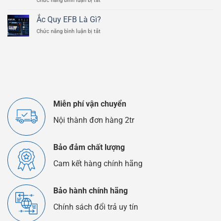
Chức năng bình luận bị tắt
Của
Ắc
Bình
Quy
Ắc
Ắc Quy EFB Là Gì?
Lithium
Quy
ở
Chức năng bình luận bị tắt
Và
Ô
Ắc
Ắc
Tô
Quy
Quy
EFB
Chì
Là
Axit
Gì?
Khác
Nhau
Như
Thế
Miễn phí vận chuyển
Nào?
Nội thành đơn hàng 2tr
Bảo đảm chất lượng
Cam kết hàng chính hãng
Bảo hành chính hãng
Chính sách đổi trả uy tín