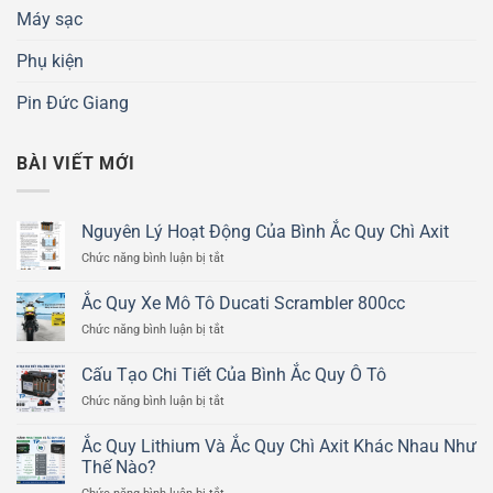
Máy sạc
Phụ kiện
Pin Đức Giang
BÀI VIẾT MỚI
Nguyên Lý Hoạt Động Của Bình Ắc Quy Chì Axit
ở
Chức năng bình luận bị tắt
Nguyên
Lý
Ắc Quy Xe Mô Tô Ducati Scrambler 800cc
Hoạt
ở
Chức năng bình luận bị tắt
Động
Ắc
Của
Quy
Bình
Cấu Tạo Chi Tiết Của Bình Ắc Quy Ô Tô
Xe
Ắc
ở
Chức năng bình luận bị tắt
Mô
Quy
Cấu
Tô
Chì
Tạo
Ducati
Ắc Quy Lithium Và Ắc Quy Chì Axit Khác Nhau Như
Axit
Chi
Scrambler
Thế Nào?
Tiết
800cc
ở