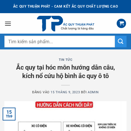
Bỏ
ẮC QUY THUẬN PHÁT - CAM KẾT ẮC QUY CHẤT LƯỢNG CAO
qua
nội
dung
Tìm
kiếm:
TIN TỨC
Ắc quy tại hóc môn hướng dẫn câu,
kích nổ cứu hộ bình ắc quy ô tô
ĐĂNG VÀO
15 THÁNG 9, 2023
BỞI
ADMIN
15
Th9