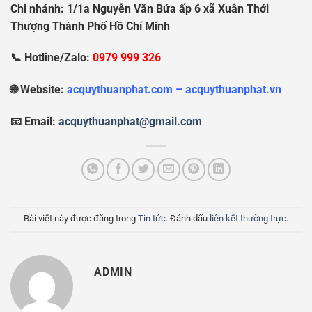
Chi nhánh: 1/1a Nguy
ễ
n V
ă
n B
ứ
a
ấ
p 6 xã Xuân Th
ớ
i
Th
ượ
ng Thành Ph
ố
H
ồ
Chí Minh
📞 Hotline/Zalo:
0979 999 326
🌐 Website:
acquythuanphat.com – acquythuanphat.vn
📧 Email:
acquythuanphat@gmail.com
Bài viết này được đăng trong
Tin tức
. Đánh dấu
liên kết thường trực
.
ADMIN