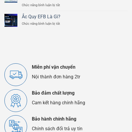
Tiết
800cc
ở
Chức năng bình luận bị tắt
Của
Ắc
Bình
Quy
Ắc
Ắc Quy EFB Là Gì?
Lithium
Quy
ở
Chức năng bình luận bị tắt
Và
Ô
Ắc
Ắc
Tô
Quy
Quy
EFB
Chì
Là
Axit
Gì?
Khác
Nhau
Như
Thế
Miễn phí vận chuyển
Nào?
Nội thành đơn hàng 2tr
Bảo đảm chất lượng
Cam kết hàng chính hãng
Bảo hành chính hãng
Chính sách đổi trả uy tín