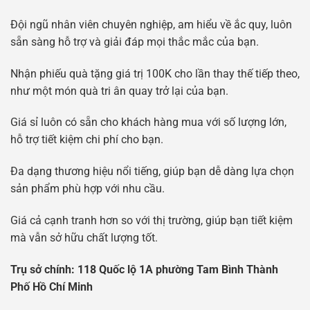
Đội ngũ nhân viên chuyên nghiệp, am hiểu về ắc quy, luôn
sẵn sàng hỗ trợ và giải đáp mọi thắc mắc của bạn.
Nhận phiếu quà tặng giá trị 100K cho lần thay thế tiếp theo,
như một món quà tri ân quay trở lại của bạn.
Giá sỉ luôn có sẵn cho khách hàng mua với số lượng lớn,
hỗ trợ tiết kiệm chi phí cho bạn.
Đa dạng thương hiệu nổi tiếng, giúp bạn dễ dàng lựa chọn
sản phẩm phù hợp với nhu cầu.
Giá cả cạnh tranh hơn so với thị trường, giúp bạn tiết kiệm
mà vẫn sở hữu chất lượng tốt.
Tr
ụ
s
ở
chính: 118 Qu
ố
c l
ộ
1A ph
ườ
ng Tam Bình Thành
Ph
ố
H
ồ
Chí Minh