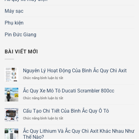
Máy sạc
Phụ kiện
Pin Đức Giang
BÀI VIẾT MỚI
Nguyên Lý Hoạt Động Của Bình Ắc Quy Chì Axit
ở
Chức năng bình luận bị tắt
Nguyên
Lý
Ắc Quy Xe Mô Tô Ducati Scrambler 800cc
Hoạt
ở
Chức năng bình luận bị tắt
Động
Ắc
Của
Quy
Bình
Cấu Tạo Chi Tiết Của Bình Ắc Quy Ô Tô
Xe
Ắc
ở
Chức năng bình luận bị tắt
Mô
Quy
Cấu
Tô
Chì
Tạo
Ducati
Ắc Quy Lithium Và Ắc Quy Chì Axit Khác Nhau Như
Axit
Chi
Scrambler
Thế Nào?