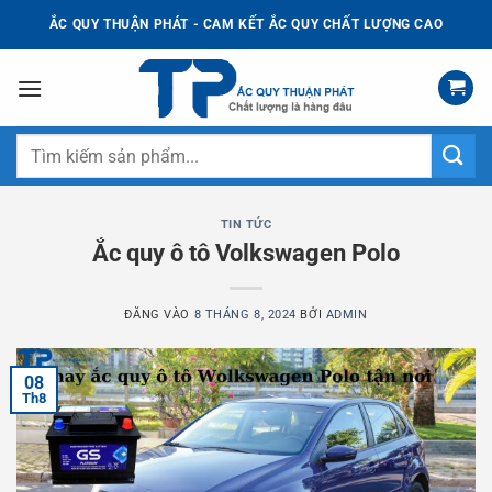
Bỏ
ẮC QUY THUẬN PHÁT - CAM KẾT ẮC QUY CHẤT LƯỢNG CAO
qua
nội
dung
Tìm
kiếm:
TIN TỨC
Ắc quy ô tô Volkswagen Polo
ĐĂNG VÀO
8 THÁNG 8, 2024
BỞI
ADMIN
08
Th8