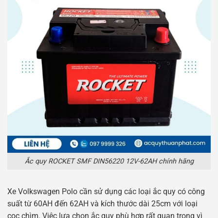
Ắc quy ROCKET SMF DIN56220 12V-62AH chính hãng
Xe Volkswagen Polo cần sử dụng các loại ắc quy có công
suất từ ​​60AH đến 62AH và kích thước dài 25cm với loại
cọc chìm. Việc lựa chọn ắc quy phù hợp rất quan trọng vì