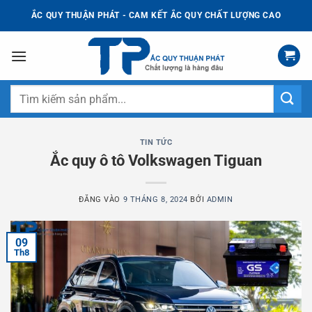
Bỏ
ẮC QUY THUẬN PHÁT - CAM KẾT ẮC QUY CHẤT LƯỢNG CAO
qua
nội
dung
Tìm
kiếm:
TIN TỨC
Ắc quy ô tô Volkswagen Tiguan
ĐĂNG VÀO
9 THÁNG 8, 2024
BỞI
ADMIN
09
Th8