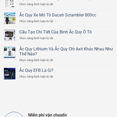
ở
Chức năng bình luận bị tắt
Nguyên
Lý
Ắc Quy Xe Mô Tô Ducati Scrambler 800cc
Hoạt
ở
Chức năng bình luận bị tắt
Động
Ắc
Của
Quy
Bình
Cấu Tạo Chi Tiết Của Bình Ắc Quy Ô Tô
Xe
Ắc
ở
Chức năng bình luận bị tắt
Mô
Quy
Cấu
Tô
Chì
Tạo
Ducati
Ắc Quy Lithium Và Ắc Quy Chì Axit Khác Nhau Như
Axit
Chi
Scrambler
Thế Nào?
Tiết
800cc
ở
Chức năng bình luận bị tắt
Của
Ắc
Bình
Quy
Ắc
Ắc Quy EFB Là Gì?
Lithium
Quy
ở
Chức năng bình luận bị tắt
Và
Ô
Ắc
Ắc
Tô
Quy
Quy
EFB
Chì
Là
Axit
Gì?
Khác
Nhau
Như
Thế
Miễn phí vận chuyển