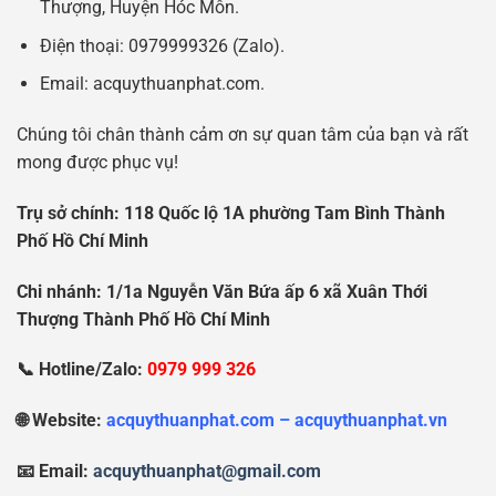
Thượng, Huyện Hóc Môn.
Điện thoại: 0979999326 (Zalo).
Email: acquythuanphat.com.
Chúng tôi chân thành cảm ơn sự quan tâm của bạn và rất
mong được phục vụ!
Tr
ụ
s
ở
chính: 118 Qu
ố
c l
ộ
1A ph
ườ
ng Tam Bình Thành
Ph
ố
H
ồ
Chí Minh
Chi nhánh: 1/1a Nguy
ễ
n V
ă
n B
ứ
a
ấ
p 6 xã Xuân Th
ớ
i
Th
ượ
ng Thành Ph
ố
H
ồ
Chí Minh
📞 Hotline/Zalo:
0979 999 326
🌐 Website:
acquythuanphat.com – acquythuanphat.vn
📧 Email:
acquythuanphat@gmail.com