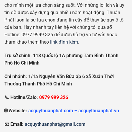
cho mình một lựa chọn sáng suốt. Với những lợi ích và uy
tín đã được xây dựng qua nhiều năm hoạt động. Thuận
Phát luôn là sự lựa chọn đáng tin cậy để thay ắc quy ô tô
của bạn. Hay nhanh tay liên hệ với chúng tôi qua số
Hotline: 0977 9999 326 để được hỗ trợ và tư vấn hoặc
tham khảo thêm theo
link đính kèm
.
Tr
ụ
s
ở
chính: 118 Qu
ố
c l
ộ
1A ph
ườ
ng Tam Bình Thành
Ph
ố
H
ồ
Chí Minh
Chi nhánh: 1/1a Nguy
ễ
n V
ă
n B
ứ
a
ấ
p 6 xã Xuân Th
ớ
i
Th
ượ
ng Thành Ph
ố
H
ồ
Chí Minh
📞 Hotline/Zalo:
0979 999 326
🌐 Website:
acquythuanphat.com – acquythuanphat.vn
📧 Email:
acquythuanphat@gmail.com