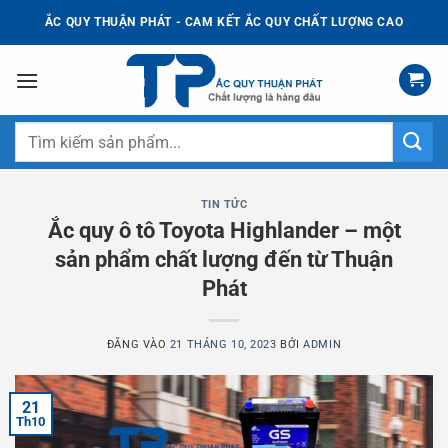
Bỏ
ẮC QUY THUẬN PHÁT - CAM KẾT ẮC QUY CHẤT LƯỢNG CAO
qua
nội
dung
Tìm
kiếm:
TIN TỨC
Ắc quy ô tô Toyota Highlander – một
sản phẩm chất lượng đến từ Thuận
Phát
ĐĂNG VÀO
21 THÁNG 10, 2023
BỞI
ADMIN
21
Th10