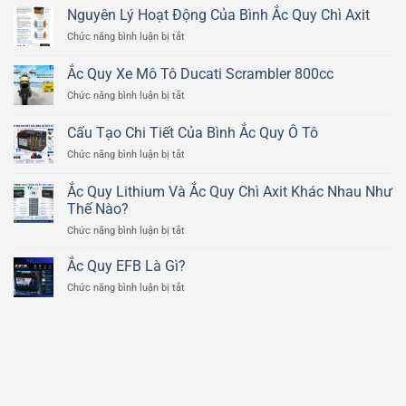
Nguyên Lý Hoạt Động Của Bình Ắc Quy Chì Axit
ở
Chức năng bình luận bị tắt
Nguyên
Lý
Ắc Quy Xe Mô Tô Ducati Scrambler 800cc
Hoạt
ở
Chức năng bình luận bị tắt
Động
Ắc
Của
Quy
Bình
Cấu Tạo Chi Tiết Của Bình Ắc Quy Ô Tô
Xe
Ắc
ở
Chức năng bình luận bị tắt
Mô
Quy
Cấu
Tô
Chì
Tạo
Ducati
Ắc Quy Lithium Và Ắc Quy Chì Axit Khác Nhau Như
Axit
Chi
Scrambler
Thế Nào?
Tiết
800cc
ở
Chức năng bình luận bị tắt
Của
Ắc
Bình
Quy
Ắc
Ắc Quy EFB Là Gì?
Lithium
Quy
ở
Chức năng bình luận bị tắt
Và
Ô
Ắc
Ắc
Tô
Quy
Quy
EFB
Chì
Là
Axit
Gì?
Khác
Nhau
Như