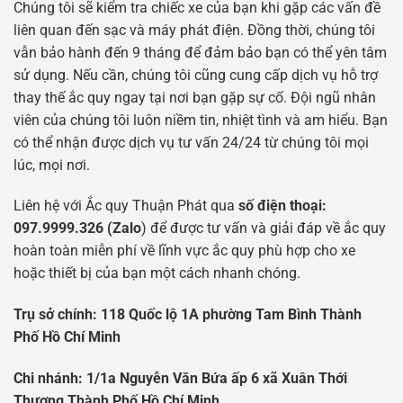
Chúng tôi sẽ kiểm tra chiếc xe của bạn khi gặp các vấn đề
liên quan đến sạc và máy phát điện. Đồng thời, chúng tôi
vẫn bảo hành đến 9 tháng để đảm bảo bạn có thể yên tâm
sử dụng. Nếu cần, chúng tôi cũng cung cấp dịch vụ hỗ trợ
thay thế ắc quy ngay tại nơi bạn gặp sự cố. Đội ngũ nhân
viên của chúng tôi luôn niềm tin, nhiệt tình và am hiểu. Bạn
có thể nhận được dịch vụ tư vấn 24/24 từ chúng tôi mọi
lúc, mọi nơi.
Liên hệ với Ắc quy Thuận Phát qua
số điện thoại:
097.9999.326 (Zalo
) để được tư vấn và giải đáp về ắc quy
hoàn toàn miễn phí về lĩnh vực ắc quy phù hợp cho xe
hoặc thiết bị của bạn một cách nhanh chóng.
Tr
ụ
s
ở
chính: 118 Qu
ố
c l
ộ
1A ph
ườ
ng Tam Bình Thành
Ph
ố
H
ồ
Chí Minh
Chi nhánh: 1/1a Nguy
ễ
n V
ă
n B
ứ
a
ấ
p 6 xã Xuân Th
ớ
i
Th
ượ
ng Thành Ph
ố
H
ồ
Chí Minh