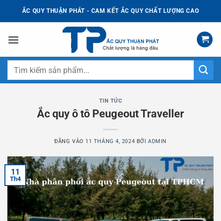
Bỏ
ẮC QUY THUẬN PHÁT - CAM KẾT ẮC QUY CHẤT LƯỢNG CAO
qua
nội
dung
Tìm
kiếm:
TIN TỨC
Ắc quy ô tô Peugeout Traveller
ĐĂNG VÀO
11 THÁNG 4, 2024
BỞI
ADMIN
11
Th4