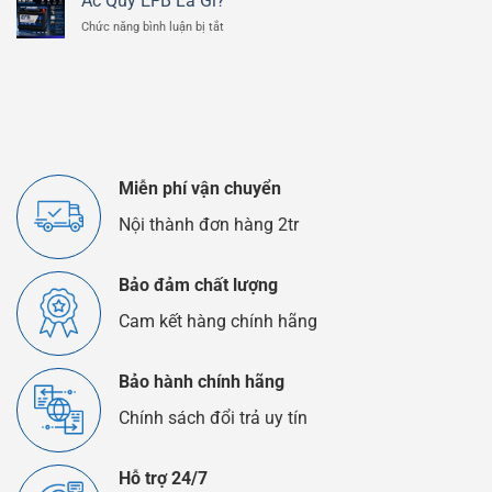
Ắc Quy EFB Là Gì?
Lithium
Quy
ở
Chức năng bình luận bị tắt
Và
Ô
Ắc
Ắc
Tô
Quy
Quy
EFB
Chì
Là
Axit
Gì?
Khác
Nhau
Như
Thế
Miễn phí vận chuyển
Nào?
Nội thành đơn hàng 2tr
Bảo đảm chất lượng
Cam kết hàng chính hãng
Bảo hành chính hãng
Chính sách đổi trả uy tín
Hỗ trợ 24/7