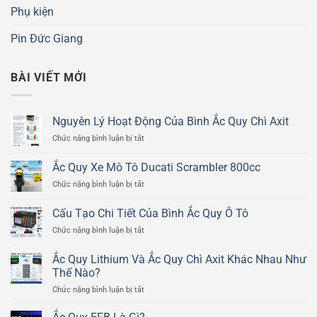
Phụ kiện
Pin Đức Giang
BÀI VIẾT MỚI
Nguyên Lý Hoạt Động Của Bình Ắc Quy Chì Axit
ở
Chức năng bình luận bị tắt
Nguyên
Lý
Ắc Quy Xe Mô Tô Ducati Scrambler 800cc
Hoạt
ở
Chức năng bình luận bị tắt
Động
Ắc
Của
Quy
Bình
Cấu Tạo Chi Tiết Của Bình Ắc Quy Ô Tô
Xe
Ắc
ở
Chức năng bình luận bị tắt
Mô
Quy
Cấu
Tô
Chì
Tạo
Ducati
Ắc Quy Lithium Và Ắc Quy Chì Axit Khác Nhau Như
Axit
Chi
Scrambler
Thế Nào?
Tiết
800cc
ở
Chức năng bình luận bị tắt
Của
Ắc
Bình
Quy
Ắc