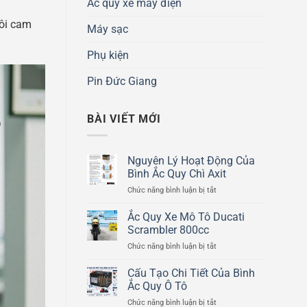
Ắc quy xe máy điện
tôi cam
Máy sạc
Phụ kiện
Pin Đức Giang
BÀI VIẾT MỚI
Nguyên Lý Hoạt Động Của
Bình Ắc Quy Chì Axit
ở
Chức năng bình luận bị tắt
Nguyên
Lý
Ắc Quy Xe Mô Tô Ducati
Hoạt
Scrambler 800cc
Động
ở
Chức năng bình luận bị tắt
Của
Ắc
Bình
Quy
Cấu Tạo Chi Tiết Của Bình
Ắc
Xe
Quy
Ắc Quy Ô Tô
Mô
Chì
ở
Chức năng bình luận bị tắt
Tô
Axit