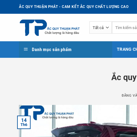
Bỏ
ẮC QUY THUẬN PHÁT - CAM KẾT ẮC QUY CHẤT LƯỢNG CAO
qua
nội
Tìm
dung
kiếm:
Danh mục sản phẩm
TRANG C
Ắc quy
ĐĂNG V
14
Th6