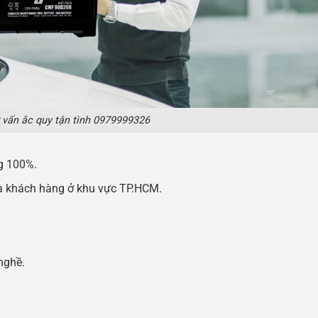
 vấn ắc quy tận tình 0979999326
g 100%.
ủa khách hàng ở khu vực TP.HCM.
nghề.