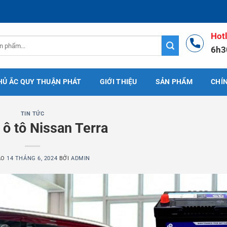
Hot
6h3
HỦ ẮC QUY THUẬN PHÁT
GIỚI THIỆU
SẢN PHẨM
CHÍ
TIN TỨC
 ô tô Nissan Terra
ÀO
14 THÁNG 6, 2024
BỞI
ADMIN