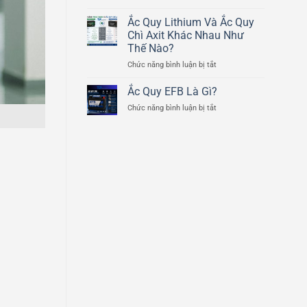
Cấu
Ducati
Tạo
Ắc Quy Lithium Và Ắc Quy
Scrambler
Chi
800cc
Chì Axit Khác Nhau Như
Tiết
Thế Nào?
Của
ở
Chức năng bình luận bị tắt
Bình
Ắc
Ắc
Quy
Quy
Ắc Quy EFB Là Gì?
Lithium
Ô
ở
Chức năng bình luận bị tắt
Và
Tô
Ắc
Ắc
Quy
Quy
EFB
Chì
Là
Axit
Gì?
Khác
Nhau
Như
Thế
Nào?