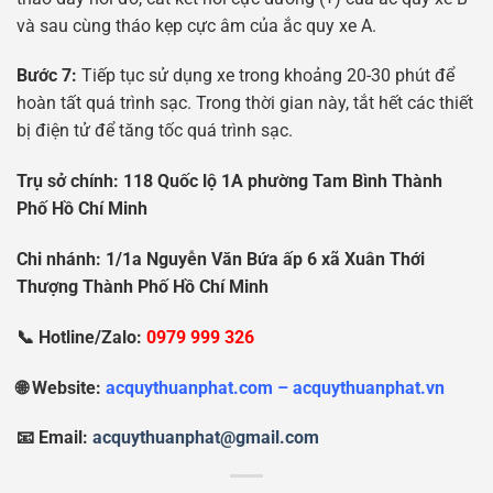
và sau cùng tháo kẹp cực âm của ắc quy xe A.
Bước 7:
Tiếp tục sử dụng xe trong khoảng 20-30 phút để
hoàn tất quá trình sạc. Trong thời gian này, tắt hết các thiết
bị điện tử để tăng tốc quá trình sạc.
Tr
ụ
s
ở
chính: 118 Qu
ố
c l
ộ
1A ph
ườ
ng Tam Bình Thành
Ph
ố
H
ồ
Chí Minh
Chi nhánh: 1/1a Nguy
ễ
n V
ă
n B
ứ
a
ấ
p 6 xã Xuân Th
ớ
i
Th
ượ
ng Thành Ph
ố
H
ồ
Chí Minh
📞 Hotline/Zalo:
0979 999 326
🌐 Website:
acquythuanphat.com – acquythuanphat.vn
📧 Email:
acquythuanphat@gmail.com