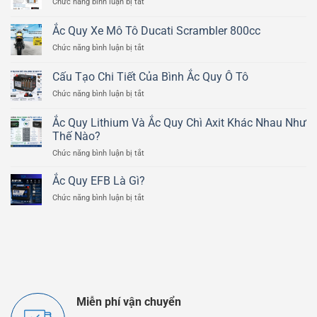
ở
Chức năng bình luận bị tắt
Nguyên
Lý
Ắc Quy Xe Mô Tô Ducati Scrambler 800cc
Hoạt
ở
Chức năng bình luận bị tắt
Động
Ắc
Của
Quy
Bình
Cấu Tạo Chi Tiết Của Bình Ắc Quy Ô Tô
Xe
Ắc
ở
Chức năng bình luận bị tắt
Mô
Quy
Cấu
Tô
Chì
Tạo
Ducati
Ắc Quy Lithium Và Ắc Quy Chì Axit Khác Nhau Như
Axit
Chi
Scrambler
Thế Nào?
Tiết
800cc
ở
Chức năng bình luận bị tắt
Của
Ắc
Bình
Quy
Ắc
Ắc Quy EFB Là Gì?
Lithium
Quy
ở
Chức năng bình luận bị tắt
Và
Ô
Ắc
Ắc
Tô
Quy
Quy
EFB
Chì
Là
Axit
Gì?
Khác
Nhau
Như
Thế
Miễn phí vận chuyển
Nào?