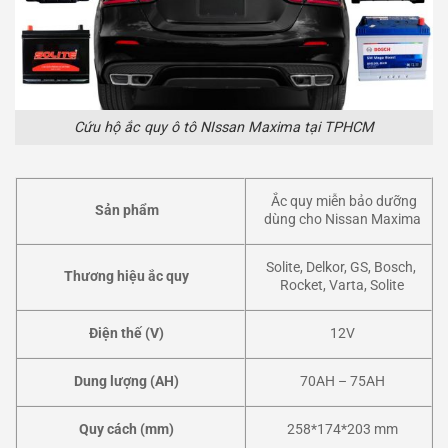
Cứu hộ ắc quy ô tô NIssan Maxima tại TPHCM
Ắc quy miễn bảo dưỡng
Sản phẩm
dùng cho Nissan Maxima
Solite, Delkor, GS, Bosch,
Thương hiệu ắc quy
Rocket, Varta, Solite
Điện thế (V)
12V
Dung lượng (AH)
70AH – 75AH
Quy cách (mm)
258*174*203 mm