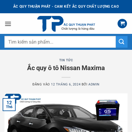
Bỏ
ẮC QUY THUẬN PHÁT - CAM KẾT ẮC QUY CHẤT LƯỢNG CAO
qua
nội
dung
Tìm
kiếm:
TIN TỨC
Ắc quy ô tô Nissan Maxima
ĐĂNG VÀO
12 THÁNG 6, 2024
BỞI
ADMIN
12
Th6