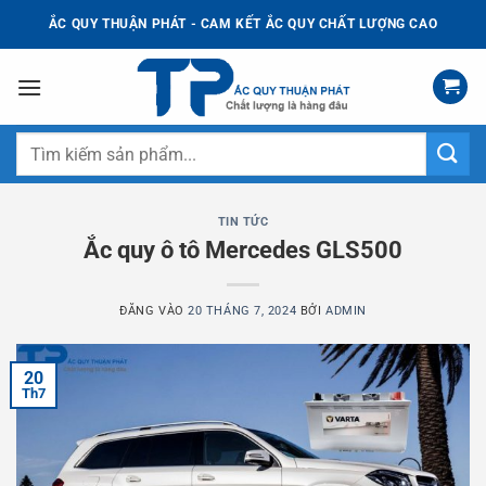
Bỏ
ẮC QUY THUẬN PHÁT - CAM KẾT ẮC QUY CHẤT LƯỢNG CAO
qua
nội
dung
Tìm
kiếm:
TIN TỨC
Ắc quy ô tô Mercedes GLS500
ĐĂNG VÀO
20 THÁNG 7, 2024
BỞI
ADMIN
20
Th7