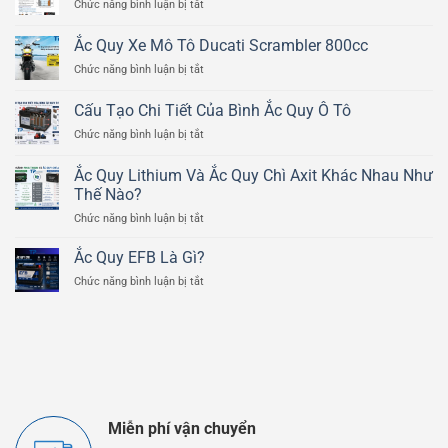
ở
Chức năng bình luận bị tắt
Nguyên
Lý
Ắc Quy Xe Mô Tô Ducati Scrambler 800cc
Hoạt
ở
Chức năng bình luận bị tắt
Động
Ắc
Của
Quy
Bình
Cấu Tạo Chi Tiết Của Bình Ắc Quy Ô Tô
Xe
Ắc
ở
Chức năng bình luận bị tắt
Mô
Quy
Cấu
Tô
Chì
Tạo
Ducati
Ắc Quy Lithium Và Ắc Quy Chì Axit Khác Nhau Như
Axit
Chi
Scrambler
Thế Nào?
Tiết
800cc
ở
Chức năng bình luận bị tắt
Của
Ắc
Bình
Quy
Ắc
Ắc Quy EFB Là Gì?
Lithium
Quy
ở
Chức năng bình luận bị tắt
Và
Ô
Ắc
Ắc
Tô
Quy
Quy
EFB
Chì
Là
Axit
Gì?
Khác
Nhau
Như
Thế
Miễn phí vận chuyển
Nào?