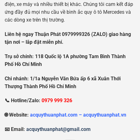
điện, xe máy và nhiều thiết bị khác. Chúng tôi cam kết đáp
ứng đầy đủ mọi nhu cầu về bình ắc quy ô tô Mercedes và
các dòng xe trên thị trường.
Liên hệ ngay Thuận Phát 0979999326 (ZALO) giao hàng
tận nơi – lắp đặt miễn phí.
Tr
ụ
s
ở
chính: 118 Qu
ố
c l
ộ
1A ph
ườ
ng Tam Bình Thành
Ph
ố
H
ồ
Chí Minh
Chi nhánh: 1/1a Nguy
ễ
n V
ă
n B
ứ
a
ấ
p 6 xã Xuân Th
ớ
i
Th
ượ
ng Thành Ph
ố
H
ồ
Chí Minh
📞 Hotline/Zalo:
0979 999 326
🌐 Website:
acquythuanphat.com – acquythuanphat.vn
📧 Email:
acquythuanphat@gmail.com