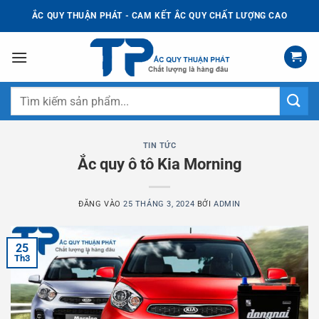
Bỏ
ẮC QUY THUẬN PHÁT - CAM KẾT ẮC QUY CHẤT LƯỢNG CAO
qua
nội
dung
Tìm
kiếm:
TIN TỨC
Ắc quy ô tô Kia Morning
ĐĂNG VÀO
25 THÁNG 3, 2024
BỞI
ADMIN
25
Th3