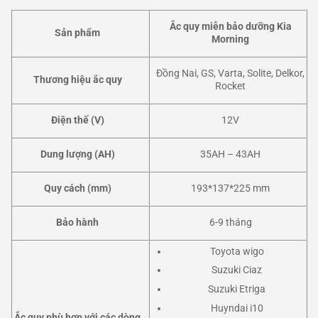
Ắc quy
miễn bảo dưỡng Kia
Sản phẩm
Morning
Đồng Nai, GS, Varta, Solite, Delkor,
Thương hiệu ắc quy
Rocket
Điện thế (V)
12V
Dung lượng (AH)
35AH – 43AH
Quy cách (mm)
193*137*225 mm
Bảo hành
6-9 tháng
Toyota wigo
Suzuki Ciaz
Suzuki Etriga
Huyndai i10
Ắc quy phù hợp với các dòng