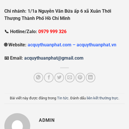
Chi nhánh: 1/1a Nguy
ễ
n V
ă
n B
ứ
a
ấ
p 6 xã Xuân Th
ớ
i
Th
ượ
ng Thành Ph
ố
H
ồ
Chí Minh
📞 Hotline/Zalo:
0979 999 326
🌐 Website:
acquythuanphat.com – acquythuanphat.vn
📧 Email:
acquythuanphat@gmail.com
Bài viết này được đăng trong
Tin tức
. Đánh dấu
liên kết thường trực
.
ADMIN