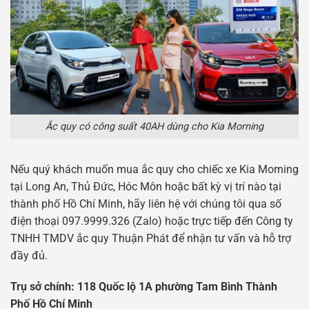
Ắc quy có công suất 40AH dùng cho Kia Morning
Nếu quý khách muốn mua ắc quy cho chiếc xe Kia Morning
tại Long An, Thủ Đức, Hóc Môn hoặc bất kỳ vị trí nào tại
thành phố Hồ Chí Minh, hãy liên hệ với chúng tôi qua số
điện thoại 097.9999.326 (Zalo) hoặc trực tiếp đến Công ty
TNHH TMDV ắc quy Thuận Phát để nhận tư vấn và hỗ trợ
đầy đủ.
Tr
ụ
s
ở
chính: 118 Qu
ố
c l
ộ
1A ph
ườ
ng Tam Bình Thành
Ph
ố
H
ồ
Chí Minh