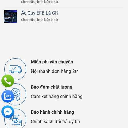
ở
Chức năng bình luận bị tắt
Của
Ắc
Bình
Quy
Ắc
Ắc Quy EFB Là Gì?
Lithium
Quy
ở
Chức năng bình luận bị tắt
Và
Ô
Ắc
Ắc
Tô
Quy
Quy
EFB
Chì
Là
Axit
Gì?
Khác
Nhau
Như
Thế
Miễn phí vận chuyển
Nào?
Nội thành đơn hàng 2tr
Bảo đảm chất lượng
Cam kết hàng chính hãng
Bảo hành chính hãng
Chính sách đổi trả uy tín