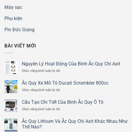
Máy sạc
Phụ kiện
Pin Đức Giang
BÀI VIẾT MỚI
Nguyên Lý Hoạt Động Của Bình Ắc Quy Chì Axit
ở
Chức năng bình luận bị tắt
Nguyên
Lý
Ắc Quy Xe Mô Tô Ducati Scrambler 800cc
Hoạt
ở
Chức năng bình luận bị tắt
Động
Ắc
Của
Quy
Bình
Cấu Tạo Chi Tiết Của Bình Ắc Quy Ô Tô
Xe
Ắc
ở
Chức năng bình luận bị tắt
Mô
Quy
Cấu
Tô
Chì
Tạo
Ducati
Ắc Quy Lithium Và Ắc Quy Chì Axit Khác Nhau Như
Axit
Chi
Scrambler
Thế Nào?
Tiết
800cc