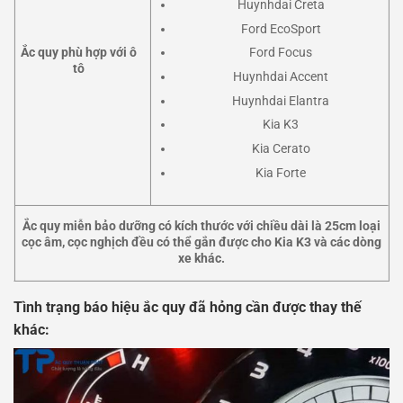
Huynhdai Creta
Ford EcoSport
Ford Focus
Ắc quy phù hợp với ô
tô
Huynhdai Accent
Huynhdai Elantra
Kia K3
Kia Cerato
Kia Forte
Ắc quy
miễn bảo dưỡng
có kích thước với chiều dài là 25cm loại
cọc âm, cọc nghịch đều có thể gắn được cho
Kia K3 và các dòng
xe khác.
Tình trạng báo hiệu ắc quy đã hỏng cần được thay thế
khác: