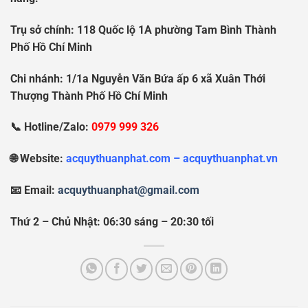
Tr
ụ
s
ở
chính: 118 Qu
ố
c l
ộ
1A ph
ườ
ng Tam Bình Thành
Ph
ố
H
ồ
Chí Minh
Chi nhánh: 1/1a Nguy
ễ
n V
ă
n B
ứ
a
ấ
p 6 xã Xuân Th
ớ
i
Th
ượ
ng Thành Ph
ố
H
ồ
Chí Minh
📞 Hotline/Zalo:
0979 999 326
🌐 Website:
acquythuanphat.com – acquythuanphat.vn
📧 Email:
acquythuanphat@gmail.com
Thứ 2 – Chủ Nhật: 06:30 sáng – 20:30 tối