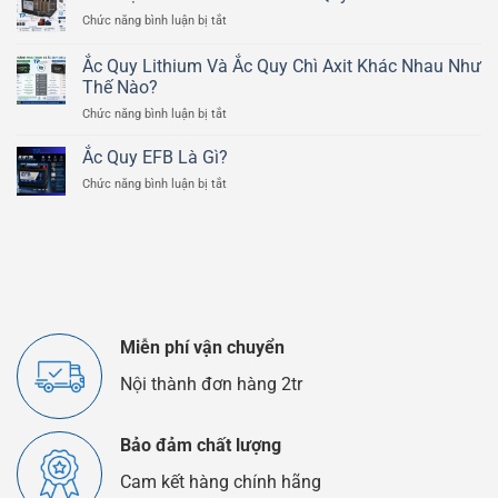
Xe
Ắc
ở
Chức năng bình luận bị tắt
Mô
Quy
Cấu
Tô
Chì
Tạo
Ducati
Ắc Quy Lithium Và Ắc Quy Chì Axit Khác Nhau Như
Axit
Chi
Scrambler
Thế Nào?
Tiết
800cc
ở
Chức năng bình luận bị tắt
Của
Ắc
Bình
Quy
Ắc
Ắc Quy EFB Là Gì?
Lithium
Quy
ở
Chức năng bình luận bị tắt
Và
Ô
Ắc
Ắc
Tô
Quy
Quy
EFB
Chì
Là
Axit
Gì?
Khác
Nhau
Như
Thế
Miễn phí vận chuyển
Nào?
Nội thành đơn hàng 2tr
Bảo đảm chất lượng
Cam kết hàng chính hãng