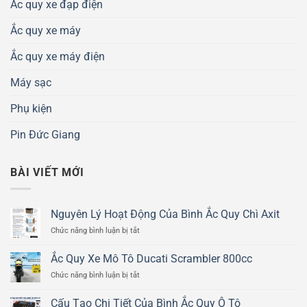
Ắc quy xe đạp điện
Ắc quy xe máy
Ắc quy xe máy điện
Máy sạc
Phụ kiện
Pin Đức Giang
BÀI VIẾT MỚI
Nguyên Lý Hoạt Động Của Bình Ắc Quy Chì Axit
ở
Chức năng bình luận bị tắt
Nguyên
Lý
Ắc Quy Xe Mô Tô Ducati Scrambler 800cc
Hoạt
ở
Chức năng bình luận bị tắt
Động
Ắc
Của
Quy
Bình
Cấu Tạo Chi Tiết Của Bình Ắc Quy Ô Tô