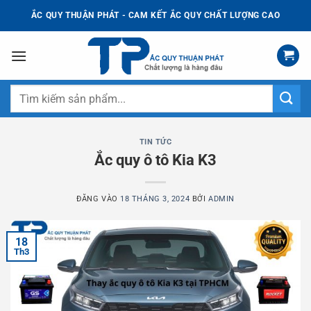
Bỏ
ẮC QUY THUẬN PHÁT - CAM KẾT ẮC QUY CHẤT LƯỢNG CAO
qua
nội
dung
Tìm
kiếm:
TIN TỨC
Ắc quy ô tô Kia K3
ĐĂNG VÀO
18 THÁNG 3, 2024
BỞI
ADMIN
18
Th3