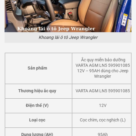
Khoang lái ô tô Jeep Wrangler
Ắc quy miễn bảo dưỡng
VARTA AGM LN5 595901085
Sản phẩm
12V – 95AH dùng cho Jeep
Wrangler
Thương hiệu ắc quy
VARTA AGM LN5 595901085
Điện thế (V)
12V
Loại cọc
Cọc chìm, cọc nghịch (L)
Dung lượng (AH)
95Ah