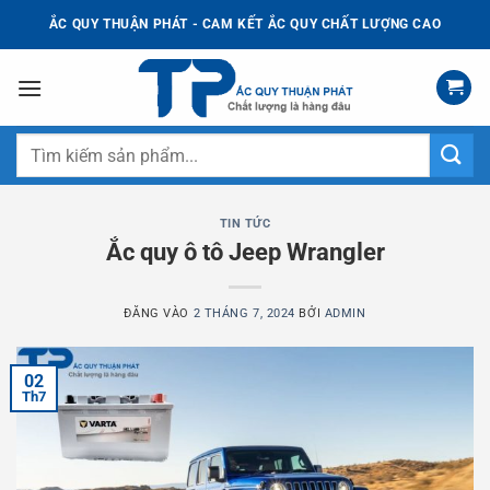
Bỏ
ẮC QUY THUẬN PHÁT - CAM KẾT ẮC QUY CHẤT LƯỢNG CAO
qua
nội
dung
Tìm
kiếm:
TIN TỨC
Ắc quy ô tô Jeep Wrangler
ĐĂNG VÀO
2 THÁNG 7, 2024
BỞI
ADMIN
02
Th7