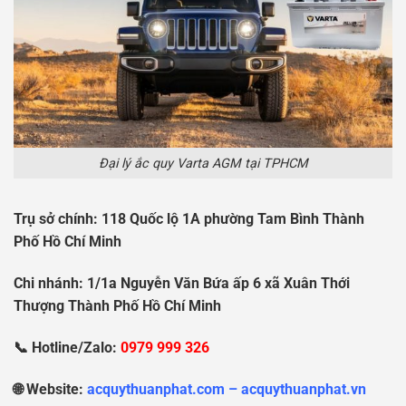
Đại lý ắc quy Varta AGM tại TPHCM
Tr
ụ
s
ở
chính: 118 Qu
ố
c l
ộ
1A ph
ườ
ng Tam Bình Thành
Ph
ố
H
ồ
Chí Minh
Chi nhánh: 1/1a Nguy
ễ
n V
ă
n B
ứ
a
ấ
p 6 xã Xuân Th
ớ
i
Th
ượ
ng Thành Ph
ố
H
ồ
Chí Minh
📞 Hotline/Zalo:
0979 999 326
🌐 Website:
acquythuanphat.com – acquythuanphat.vn