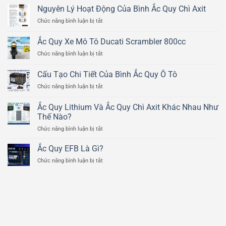
Nguyên Lý Hoạt Động Của Bình Ắc Quy Chì Axit
ở
Chức năng bình luận bị tắt
Nguyên
Lý
Ắc Quy Xe Mô Tô Ducati Scrambler 800cc
Hoạt
ở
Chức năng bình luận bị tắt
Động
Ắc
Của
Quy
Bình
Cấu Tạo Chi Tiết Của Bình Ắc Quy Ô Tô
Xe
Ắc
ở
Chức năng bình luận bị tắt
Mô
Quy
Cấu
Tô
Chì
Tạo
Ducati
Ắc Quy Lithium Và Ắc Quy Chì Axit Khác Nhau Như
Axit
Chi
Scrambler
Thế Nào?
Tiết
800cc
ở
Chức năng bình luận bị tắt
Của
Ắc
Bình
Quy
Ắc
Ắc Quy EFB Là Gì?
Lithium
Quy
ở
Chức năng bình luận bị tắt
Và
Ô
Ắc
Ắc
Tô
Quy
Quy
EFB
Chì
Là
Axit
Gì?
Khác
Nhau
Như