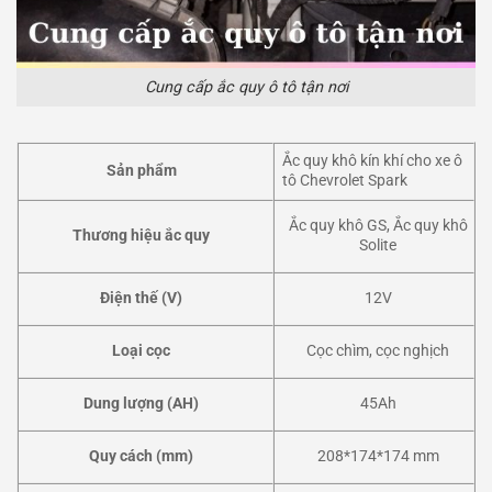
Cung cấp ắc quy ô tô tận nơi
Ắc quy khô kín khí cho xe ô
Sản phẩm
tô Chevrolet Spark
Ắc quy khô GS, Ắc quy khô
Thương hiệu ắc quy
Solite
Điện thế (V)
12V
Loại cọc
Cọc chìm, cọc nghịch
Dung lượng (AH)
45Ah
Quy cách (mm)
208*174*174 mm