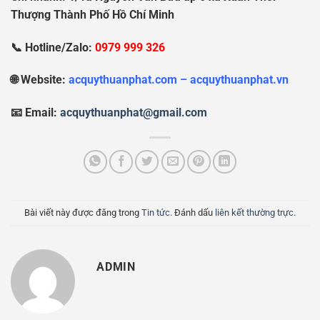
Th
ượ
ng Thành Ph
ố
H
ồ
Chí Minh
📞 Hotline/Zalo:
0979 999 326
🌐 Website:
acquythuanphat.com – acquythuanphat.vn
📧 Email:
acquythuanphat@gmail.com
Bài viết này được đăng trong
Tin tức
. Đánh dấu
liên kết thường trực
.
ADMIN