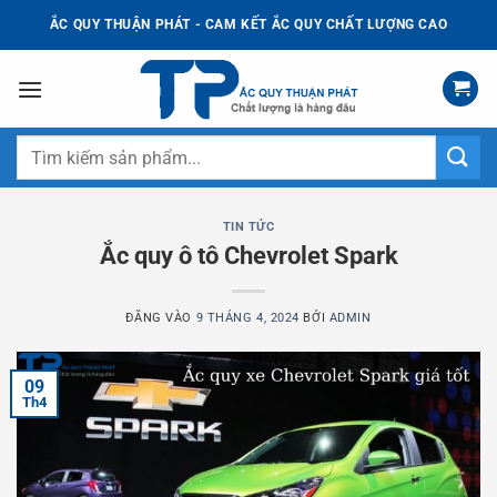
Bỏ
ẮC QUY THUẬN PHÁT - CAM KẾT ẮC QUY CHẤT LƯỢNG CAO
qua
nội
dung
Tìm
kiếm:
TIN TỨC
Ắc quy ô tô Chevrolet Spark
ĐĂNG VÀO
9 THÁNG 4, 2024
BỞI
ADMIN
09
Th4