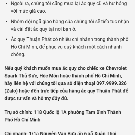
Ngoài ra, chúng tôi cũng mua lại ắc quy cũ và hư hỏng
với mức giá cao.
Nhóm đội ngũ giao hàng của chúng tôi sẽ tiếp tục nhận
và cài đặt ắc quy tại nơi bạn ở.
Ắc quy Thuận Phát có nhiều chi nhánh trong thành phố
Hồ Chí Minh, để phục vụ quý khách một cách nhanh
chóng.
Nếu quý khách muốn mua ắc quy cho chiếc xe Chevrolet
Spark Thủ Đức, Hóc Môn hoặc thành phố Hồ Chí Minh,
hãy liên hệ với chúng tôi qua số điện thoại 097.9999.326
(Zalo) hoặc đến trực tiếp cửa hàng ắc quy Thuận Phát để
được tư vấn và hỗ trợ đầy đủ.
Tr
ụ
s
ở
chính: 118 Qu
ố
c l
ộ
1A ph
ườ
ng Tam Bình Thành
Ph
ố
H
ồ
Chí Minh
Chi nhánh: 1/1a Nguy
ễ
n V
ă
n B
ứ
a
ấ
p 6 xã Xuân Th
ớ
i