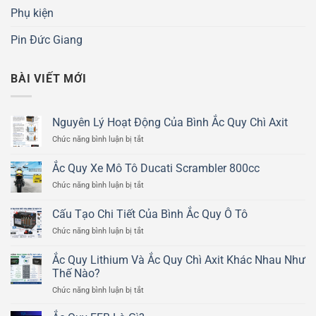
Phụ kiện
Pin Đức Giang
BÀI VIẾT MỚI
Nguyên Lý Hoạt Động Của Bình Ắc Quy Chì Axit
ở
Chức năng bình luận bị tắt
Nguyên
Lý
Ắc Quy Xe Mô Tô Ducati Scrambler 800cc
Hoạt
ở
Chức năng bình luận bị tắt
Động
Ắc
Của
Quy
Bình
Cấu Tạo Chi Tiết Của Bình Ắc Quy Ô Tô
Xe
Ắc
ở
Chức năng bình luận bị tắt
Mô
Quy
Cấu
Tô
Chì
Tạo
Ducati
Ắc Quy Lithium Và Ắc Quy Chì Axit Khác Nhau Như
Axit
Chi
Scrambler
Thế Nào?
Tiết
800cc
ở
Chức năng bình luận bị tắt
Của
Ắc
Bình
Quy
Ắc