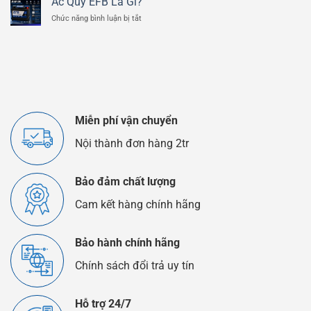
Ắc Quy EFB Là Gì?
Lithium
Quy
ở
Chức năng bình luận bị tắt
Và
Ô
Ắc
Ắc
Tô
Quy
Quy
EFB
Chì
Là
Axit
Gì?
Khác
Nhau
Như
Thế
Miễn phí vận chuyển
Nào?
Nội thành đơn hàng 2tr
Bảo đảm chất lượng
Cam kết hàng chính hãng
Bảo hành chính hãng
Chính sách đổi trả uy tín
Hỗ trợ 24/7