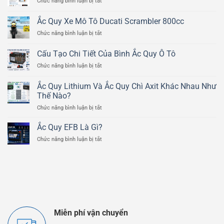
ở
Chức năng bình luận bị tắt
Nguyên
Lý
Ắc Quy Xe Mô Tô Ducati Scrambler 800cc
Hoạt
ở
Chức năng bình luận bị tắt
Động
Ắc
Của
Quy
Bình
Cấu Tạo Chi Tiết Của Bình Ắc Quy Ô Tô
Xe
Ắc
ở
Chức năng bình luận bị tắt
Mô
Quy
Cấu
Tô
Chì
Tạo
Ducati
Ắc Quy Lithium Và Ắc Quy Chì Axit Khác Nhau Như
Axit
Chi
Scrambler
Thế Nào?
Tiết
800cc
ở
Chức năng bình luận bị tắt
Của
Ắc
Bình
Quy
Ắc
Ắc Quy EFB Là Gì?
Lithium
Quy
ở
Chức năng bình luận bị tắt
Và
Ô
Ắc
Ắc
Tô
Quy
Quy
EFB
Chì
Là
Axit
Gì?
Khác
Nhau
Như
Thế
Miễn phí vận chuyển
Nào?