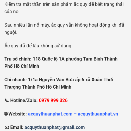
Kiểm tra mắt thần trên sản phẩm ắc quy để biết trạng thái
của nó.
Sau nhiều lần nổ máy, ắc quy vẫn không hoạt động khi đã
nguội.
Ắc quy đã để lâu không sử dụng.
Tr
ụ
s
ở
chính: 118 Qu
ố
c l
ộ
1A ph
ườ
ng Tam Bình Thành
Ph
ố
H
ồ
Chí Minh
Chi nhánh: 1/1a Nguy
ễ
n V
ă
n B
ứ
a
ấ
p 6 xã Xuân Th
ớ
i
Th
ượ
ng Thành Ph
ố
H
ồ
Chí Minh
📞 Hotline/Zalo:
0979 999 326
🌐 Website:
acquythuanphat.com – acquythuanphat.vn
📧 Email:
acquythuanphat@gmail.com