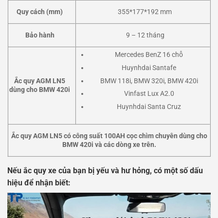
Quy cách (mm)
355*177*192 mm
Bảo hành
9 – 12 tháng
Mercedes BenZ 16 chỗ
Huynhdai Santafe
Ắc quy AGM LN5
BMW 118i, BMW 320i, BMW 420i
dùng cho BMW 420i
Vinfast Lux A2.0
Huynhdai Santa Cruz
Ắc quy AGM LN5 có công suất 100AH cọc chìm chuyên dùng cho
BMW 420i và các dòng xe trên.
Nếu ắc quy xe của bạn bị yếu và hư hỏng, có một số dấu
hiệu để nhận biết: