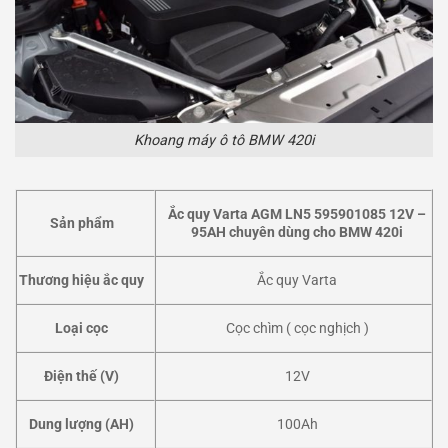
Khoang máy ô tô BMW 420i
Ắc quy Varta AGM LN5 595901085 12V –
Sản phẩm
95AH chuyên dùng cho BMW 420i
Thương hiệu ắc quy
Ắc quy Varta
Loại cọc
Cọc chìm ( cọc nghịch )
Điện thế (V)
12V
Dung lượng (AH)
100Ah