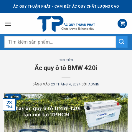
Bỏ
ẮC QUY THUẬN PHÁT - CAM KẾT ẮC QUY CHẤT LƯỢNG CAO
qua
nội
dung
Tìm
kiếm:
TIN TỨC
Ắc quy ô tô BMW 420i
ĐĂNG VÀO
23 THÁNG 4, 2024
BỞI
ADMIN
23
Th4