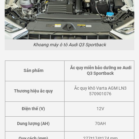
Khoang máy ô tô Audi Q3 Sportback
Ắc quy miễn bảo dưỡng xe Audi
Sản phẩm
Q3 Sportback
Ắc quy khô Varta AGM LN3
Thương hiệu ắc quy
570901076
Điện thế (V)
12V
Dung lượng (AH)
70AH
Quy cách (mm)
277*174*174 mm