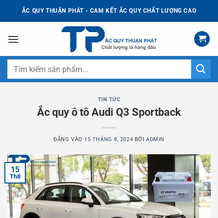
Bỏ
ẮC QUY THUẬN PHÁT - CAM KẾT ẮC QUY CHẤT LƯỢNG CAO
qua
nội
dung
Tìm
kiếm:
TIN TỨC
Ắc quy ô tô Audi Q3 Sportback
ĐĂNG VÀO
15 THÁNG 8, 2024
BỞI
ADMIN
15
Th8