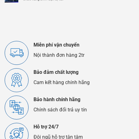
Và
Ô
Ắc
Ắc
Tô
Quy
Quy
EFB
Chì
Là
Axit
Gì?
Khác
Nhau
Như
Thế
Miễn phí vận chuyển
Nào?
Nội thành đơn hàng 2tr
Bảo đảm chất lượng
Cam kết hàng chính hãng
Bảo hành chính hãng
Chính sách đổi trả uy tín
Hỗ trợ 24/7
Đội ngũ hỗ trợ tận tâm