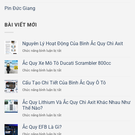
Pin Đức Giang
BÀI VIẾT MỚI
Nguyên Lý Hoạt Động Của Bình Ắc Quy Chì Axit
ở
Chức năng bình luận bị tắt
Nguyên
Lý
Ắc Quy Xe Mô Tô Ducati Scrambler 800cc
Hoạt
ở
Chức năng bình luận bị tắt
Động
Ắc
Của
Quy
Bình
Cấu Tạo Chi Tiết Của Bình Ắc Quy Ô Tô
Xe
Ắc
ở
Chức năng bình luận bị tắt
Mô
Quy
Cấu
Tô
Chì
Tạo
Ducati
Ắc Quy Lithium Và Ắc Quy Chì Axit Khác Nhau Như
Axit
Chi
Scrambler
Thế Nào?
Tiết
800cc
ở
Chức năng bình luận bị tắt
Của
Ắc
Bình
Quy
Ắc
Ắc Quy EFB Là Gì?
Lithium
Quy
ở
Chức năng bình luận bị tắt