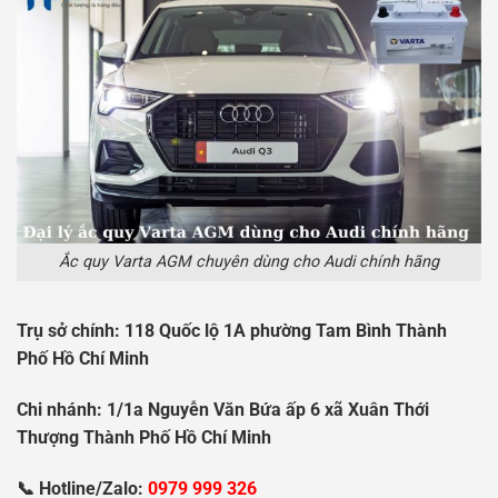
Ắc quy Varta AGM chuyên dùng cho Audi chính hãng
Tr
ụ
s
ở
chính: 118 Qu
ố
c l
ộ
1A ph
ườ
ng Tam Bình Thành
Ph
ố
H
ồ
Chí Minh
Chi nhánh: 1/1a Nguy
ễ
n V
ă
n B
ứ
a
ấ
p 6 xã Xuân Th
ớ
i
Th
ượ
ng Thành Ph
ố
H
ồ
Chí Minh
📞 Hotline/Zalo:
0979 999 326