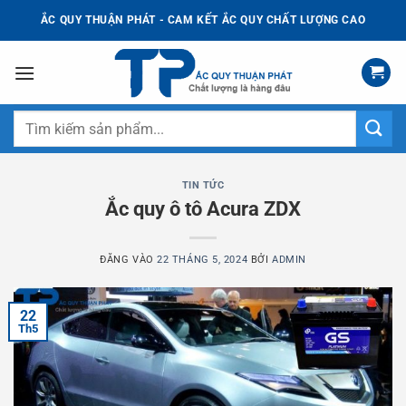
Bỏ
ẮC QUY THUẬN PHÁT - CAM KẾT ẮC QUY CHẤT LƯỢNG CAO
qua
nội
dung
Tìm
kiếm:
TIN TỨC
Ắc quy ô tô Acura ZDX
ĐĂNG VÀO
22 THÁNG 5, 2024
BỞI
ADMIN
22
Th5