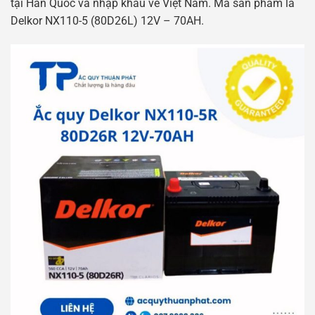
tại Hàn Quốc và nhập khẩu về Việt Nam. Mã sản phẩm là
Delkor NX110-5 (80D26L) 12V – 70AH.