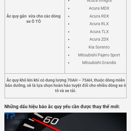
Acura Integra
Acura MDX
Acura RDX
Ắc quy gắn vừa cho các dòng
xe Ô TÔ
Acura RLX
Acura TLX
Acura ZDX
Kia Sorento
Mitsubishi Pajero Sport
Mitsubishi Grandis
Ắc quy khô kín khí có dung lượng 70AH – 75AH, thuộc dòng miễn
bảo dưỡng, sẽ là lựa chọn hoàn hảo tuyệt đối cho nhiều dòng xe ô
tô và xe tải.
Những dấu hiệu báo ắc quy yếu cần được thay thế mới: