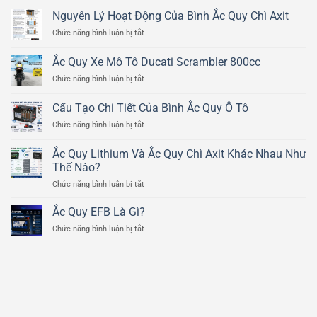
Nguyên Lý Hoạt Động Của Bình Ắc Quy Chì Axit
ở
Chức năng bình luận bị tắt
Nguyên
Lý
Ắc Quy Xe Mô Tô Ducati Scrambler 800cc
Hoạt
ở
Chức năng bình luận bị tắt
Động
Ắc
Của
Quy
Bình
Cấu Tạo Chi Tiết Của Bình Ắc Quy Ô Tô
Xe
Ắc
ở
Chức năng bình luận bị tắt
Mô
Quy
Cấu
Tô
Chì
Tạo
Ducati
Ắc Quy Lithium Và Ắc Quy Chì Axit Khác Nhau Như
Axit
Chi
Scrambler
Thế Nào?
Tiết
800cc
ở
Chức năng bình luận bị tắt
Của
Ắc
Bình
Quy
Ắc
Ắc Quy EFB Là Gì?
Lithium
Quy
ở
Chức năng bình luận bị tắt
Và
Ô
Ắc
Ắc
Tô
Quy
Quy
EFB
Chì
Là
Axit
Gì?
Khác
Nhau
Như