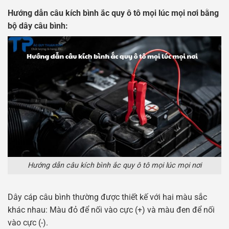
Hướng dẫn câu kích bình ắc quy ô tô mọi lúc mọi nơi bằng
bộ dây câu bình:
Hướng dẫn câu kích bình ắc quy ô tô mọi lúc mọi nơi
Dây cáp câu bình thường được thiết kế với hai màu sắc
khác nhau: Màu đỏ để nối vào cực (+) và màu đen để nối
vào cực (-).