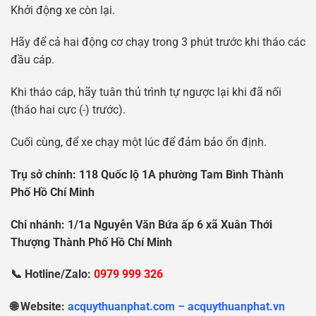
Khởi động xe còn lại.
Hãy để cả hai động cơ chạy trong 3 phút trước khi tháo các
đầu cáp.
Khi tháo cáp, hãy tuân thủ trình tự ngược lại khi đã nối
(tháo hai cực (-) trước).
Cuối cùng, để xe chạy một lúc để đảm bảo ổn định.
Tr
ụ
s
ở
chính: 118 Qu
ố
c l
ộ
1A ph
ườ
ng Tam Bình Thành
Ph
ố
H
ồ
Chí Minh
Chi nhánh: 1/1a Nguy
ễ
n V
ă
n B
ứ
a
ấ
p 6 xã Xuân Th
ớ
i
Th
ượ
ng Thành Ph
ố
H
ồ
Chí Minh
📞 Hotline/Zalo:
0979 999 326
🌐 Website:
acquythuanphat.com – acquythuanphat.vn