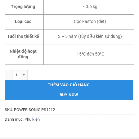
Trọng lượng
~0.6 kg
Loại cọc
Cọc Faston (dẹt)
Tuổi thọ thiết kế
3 – 5 năm (tùy điều kiện sử dụng)
Nhiệt độ hoạt
-15°C đến 50°C
động
PIN SLA POWER SONIC PS1212 12V – 1.2AH số lượng
THÊM VÀO GIỎ HÀNG
BUY NOW
SKU:
POWER SONIC PS1212
Danh mục:
Phụ kiện