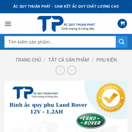
Bỏ
ẮC QUY THUẬN PHÁT - CAM KẾT ẮC QUY CHẤT LƯỢNG CAO
qua
nội
dung
Tìm
kiếm:
TRANG CHỦ
/
TẤT CẢ SẢN PHẨM
/
PHỤ KIỆN