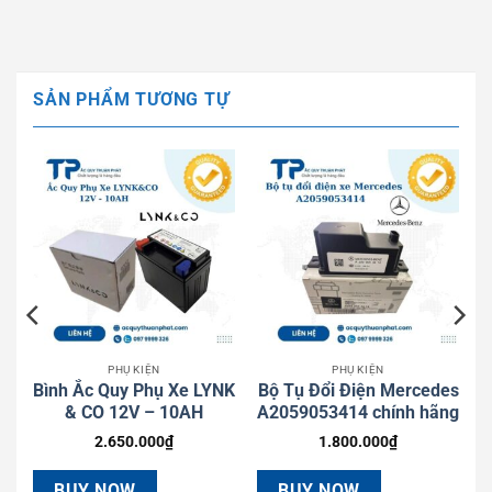
SẢN PHẨM TƯƠNG TỰ
PHỤ KIỆN
PHỤ KIỆN
2V
Bình Ắc Quy Phụ Xe LYNK
Bộ Tụ Đổi Điện Mercedes
& CO 12V – 10AH
A2059053414 chính hãng
2.650.000
₫
1.800.000
₫
BUY NOW
BUY NOW