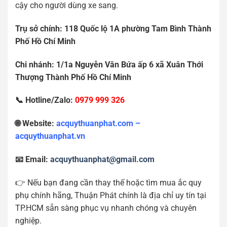
cậy cho người dùng xe sang.
Tr
ụ
s
ở
chính: 118 Qu
ố
c l
ộ
1A ph
ườ
ng Tam Bình Thành
Ph
ố
H
ồ
Chí Minh
Chi nhánh: 1/1a Nguy
ễ
n V
ă
n B
ứ
a
ấ
p 6 xã Xuân Th
ớ
i
Th
ượ
ng Thành Ph
ố
H
ồ
Chí Minh
📞 Hotline/Zalo:
0979 999 326
🌐 Website:
acquythuanphat.com –
acquythuanphat.vn
📧 Email:
acquythuanphat@gmail.com
👉 Nếu bạn đang cần thay thế hoặc tìm mua ắc quy
phụ chính hãng, Thuận Phát chính là địa chỉ uy tín tại
TP.HCM sẵn sàng phục vụ nhanh chóng và chuyên
nghiệp.