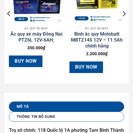
ẮC QUY XE MÁY
ẮC QUY XE MÁY
Ắc quy xe máy Đồng Nai
Bình ắc quy Motobatt
)
PTZ6L 12V-6AH;
MBTZ14S 12V – 11.5Ah
chính hãng
350.000
₫
2.200.000
₫
BUY NOW
BUY NOW
MÔ TẢ
THÔNG TIN BỔ SUNG
Tr
ụ
s
ở
chính: 118 Qu
ố
c l
ộ
1A ph
ườ
ng Tam Bình Thành