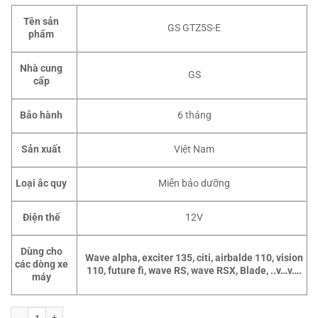
Tên sản
GS GTZ5S-E
phẩm
Nhà cung
GS
cấp
Bảo hành
6 tháng
Sản xuất
Việt Nam
Loại ắc quy
Miễn bảo dưỡng
Điện thế
12V
Dùng cho
Wave alpha, exciter 135, citi, airbalde 110, vision
các dòng xe
110, future fi, wave RS, wave RSX, Blade, ..v…v….
máy
Ắc quy xe máy GS GTZ5S-E 12V-3.5AH số lượng