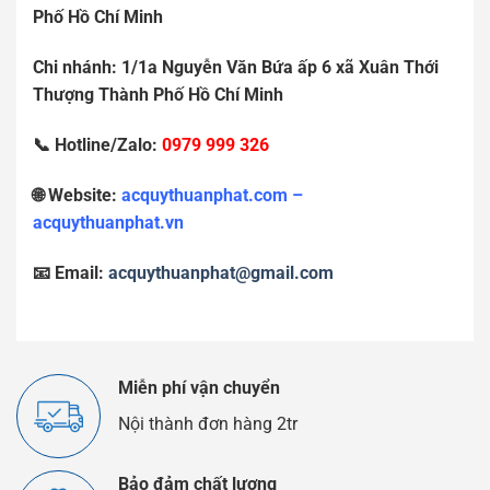
Ph
ố
H
ồ
Chí Minh
Chi nhánh: 1/1a Nguy
ễ
n V
ă
n B
ứ
a
ấ
p 6 xã Xuân Th
ớ
i
Th
ượ
ng Thành Ph
ố
H
ồ
Chí Minh
📞 Hotline/Zalo:
0979 999 326
🌐 Website:
acquythuanphat.com –
acquythuanphat.vn
📧 Email:
acquythuanphat@gmail.com
Miễn phí vận chuyển
Nội thành đơn hàng 2tr
Bảo đảm chất lượng