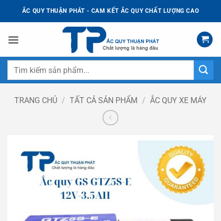
Bỏ
ẮC QUY THUẬN PHÁT - CAM KẾT ẮC QUY CHẤT LƯỢNG CAO
qua
nội
dung
Tìm
kiếm:
TRANG CHỦ
/
TẤT CẢ SẢN PHẨM
/
ẮC QUY XE MÁY