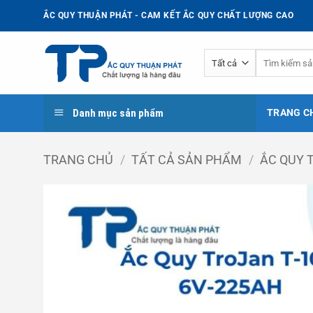
Bỏ
ẮC QUY THUẬN PHÁT - CAM KẾT ẮC QUY CHẤT LƯỢNG CAO
qua
nội
Tìm
dung
kiếm:
Danh mục sản phẩm
TRANG C
TRANG CHỦ
/
TẤT CẢ SẢN PHẨM
/
ẮC QUY 