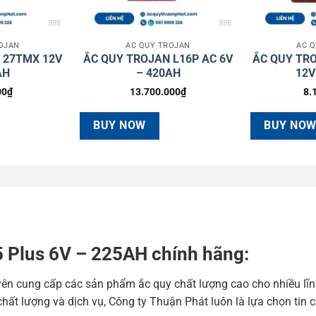
OJAN
ẮC QUY TROJAN
ẮC 
 27TMX 12V
ẮC QUY TROJAN L16P AC 6V
ẮC QUY TRO
AH
– 420AH
12V
00
₫
13.700.000
₫
8.
BUY NOW
BUY NO
05 Plus 6V – 225AH chính hãng:
yên cung cấp các sản phẩm ắc quy chất lượng cao cho nhiều lĩn
hất lượng và dịch vụ, Công ty Thuận Phát luôn là lựa chọn tin 