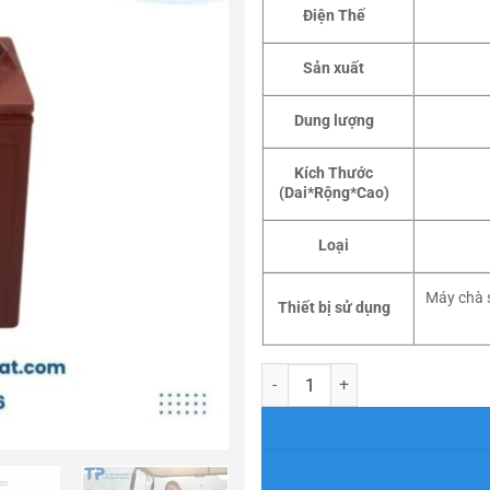
Điện Thế
Sản xuất
Dung lượng
Kích Thước
(Dai*Rộng*Cao)
Loại
Máy chà s
Thiết bị sử dụng
ẮC QUY TROJAN T105 PLUS 6V –