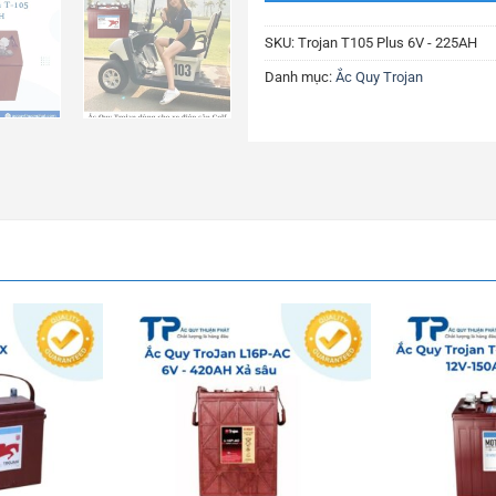
SKU:
Trojan T105 Plus 6V - 225AH
Danh mục:
Ắc Quy Trojan