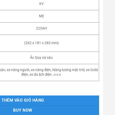
6V
Mỹ
225AH
(262 x 181 x 283 mm)
Ắc Quy xả sâu
àn, xe nâng người, xe nâng điện, Năng lượng mặt trời, xe Gold
điện, xe du lịch điện…v.v.v.
 225AH số lượng
THÊM VÀO GIỎ HÀNG
BUY NOW