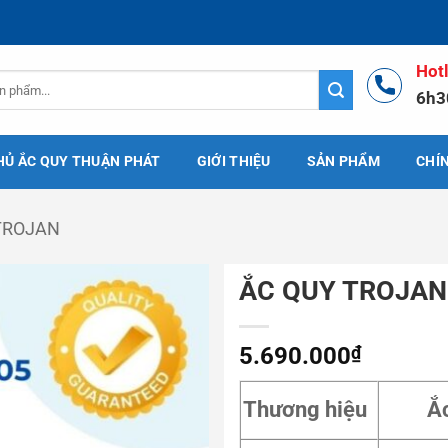
Hot
6h3
HỦ ẮC QUY THUẬN PHÁT
GIỚI THIỆU
SẢN PHẨM
CHÍ
TROJAN
ẮC QUY TROJAN 
5.690.000
₫
Thương hiệu
Ắ