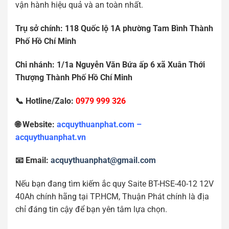
vận hành hiệu quả và an toàn nhất.
Tr
ụ
s
ở
chính: 118 Qu
ố
c l
ộ
1A ph
ườ
ng Tam Bình Thành
Ph
ố
H
ồ
Chí Minh
Chi nhánh: 1/1a Nguy
ễ
n V
ă
n B
ứ
a
ấ
p 6 xã Xuân Th
ớ
i
Th
ượ
ng Thành Ph
ố
H
ồ
Chí Minh
📞 Hotline/Zalo:
0979 999 326
🌐 Website:
acquythuanphat.com –
acquythuanphat.vn
📧 Email:
acquythuanphat@gmail.com
Nếu bạn đang tìm kiếm ắc quy Saite BT-HSE-40-12 12V
40Ah chính hãng tại TP.HCM, Thuận Phát chính là địa
chỉ đáng tin cậy để bạn yên tâm lựa chọn.