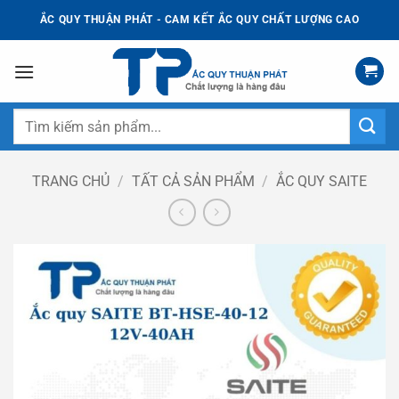
Bỏ
ẮC QUY THUẬN PHÁT - CAM KẾT ẮC QUY CHẤT LƯỢNG CAO
qua
nội
dung
Tìm
kiếm:
TRANG CHỦ
/
TẤT CẢ SẢN PHẨM
/
ẮC QUY SAITE